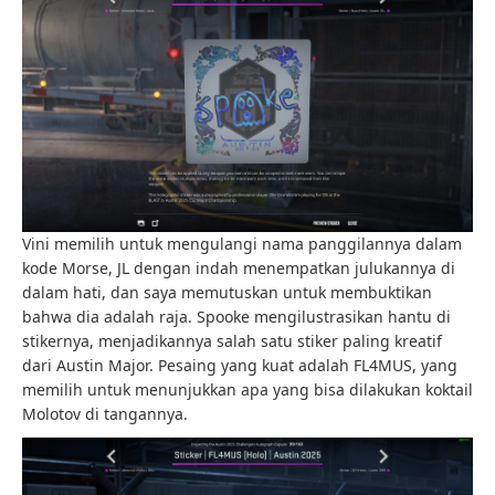
Vini memilih untuk mengulangi nama panggilannya dalam
kode Morse, JL dengan indah menempatkan julukannya di
dalam hati, dan saya memutuskan untuk membuktikan
bahwa dia adalah raja. Spooke mengilustrasikan hantu di
stikernya, menjadikannya salah satu stiker paling kreatif
dari Austin Major. Pesaing yang kuat adalah FL4MUS, yang
memilih untuk menunjukkan apa yang bisa dilakukan koktail
Molotov di tangannya.