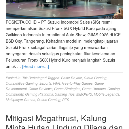
POSKOTA.CO.ID – PT Suzuki Indomobil Sales (SIS) resmi
memperkenalkan Suzuki Fronx SGX Hybrid Kuro pada ajang
Gaikindo Indonesia International Auto Show, GIIAS 2026 di ICE
BSD City, Tangerang. Kehadiran model ini melengkapi jajaran
Suzuki Fronx sebagai varian flagship yang menawarkan
penyegaran desain sekaligus peningkatan fitur keselamatan.
Peluncuran Fronx SGX Hybrid Kuro menjadi langkah Suzuki
untuk …
[Read more…]
Posted in:
Tak Berkategori
Tagged:
Battle Royale
,
Cloud Gaming
,
Competitive Gaming
,
Esports
,
FIFA
,
Free-to-Play Games
,
Game
Development
,
Game Reviews
,
Game Strategies
,
Game Updates
,
Gaming
Community
,
Gaming Platforms
,
Gaming Tips
,
MMORPG
,
Mobile Legends
,
Multiplayer Games
,
Online Gaming
,
PES
Mitigasi Megathrust, Kalung
Minta Hutan Lindung Dijaga dan