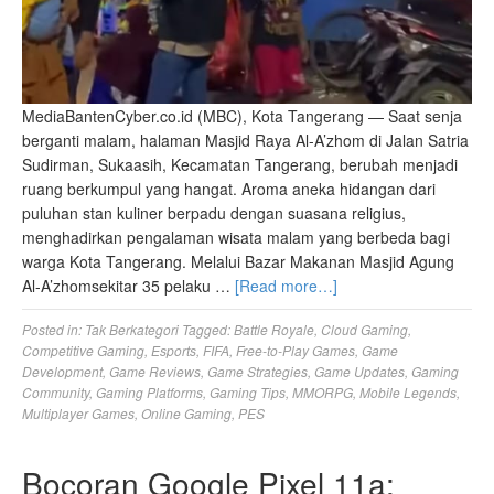
MediaBantenCyber.co.id (MBC), Kota Tangerang — Saat senja
berganti malam, halaman Masjid Raya Al-A’zhom di Jalan Satria
Sudirman, Sukaasih, Kecamatan Tangerang, berubah menjadi
ruang berkumpul yang hangat. Aroma aneka hidangan dari
puluhan stan kuliner berpadu dengan suasana religius,
menghadirkan pengalaman wisata malam yang berbeda bagi
warga Kota Tangerang. Melalui Bazar Makanan Masjid Agung
Al-A’zhomsekitar 35 pelaku …
[Read more…]
Posted in:
Tak Berkategori
Tagged:
Battle Royale
,
Cloud Gaming
,
Competitive Gaming
,
Esports
,
FIFA
,
Free-to-Play Games
,
Game
Development
,
Game Reviews
,
Game Strategies
,
Game Updates
,
Gaming
Community
,
Gaming Platforms
,
Gaming Tips
,
MMORPG
,
Mobile Legends
,
Multiplayer Games
,
Online Gaming
,
PES
Bocoran Google Pixel 11a: