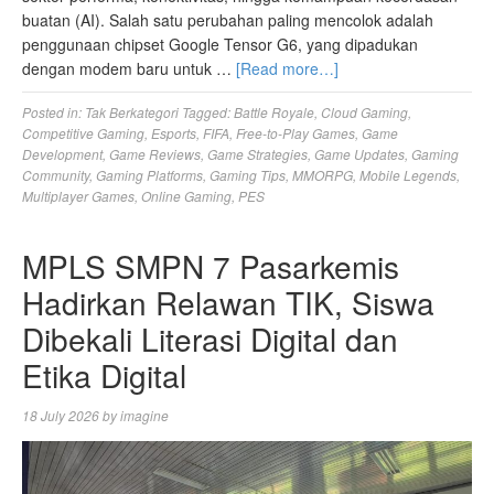
buatan (AI). Salah satu perubahan paling mencolok adalah
penggunaan chipset Google Tensor G6, yang dipadukan
dengan modem baru untuk …
[Read more…]
Posted in:
Tak Berkategori
Tagged:
Battle Royale
,
Cloud Gaming
,
Competitive Gaming
,
Esports
,
FIFA
,
Free-to-Play Games
,
Game
Development
,
Game Reviews
,
Game Strategies
,
Game Updates
,
Gaming
Community
,
Gaming Platforms
,
Gaming Tips
,
MMORPG
,
Mobile Legends
,
Multiplayer Games
,
Online Gaming
,
PES
MPLS SMPN 7 Pasarkemis
Hadirkan Relawan TIK, Siswa
Dibekali Literasi Digital dan
Etika Digital
18 July 2026
by
imagine