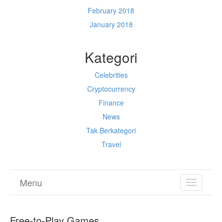
February 2018
January 2018
Kategori
Celebrities
Cryptocurrency
Finance
News
Tak Berkategori
Travel
Menu
TOGGL
NAVIGA
Free-to-Play Games