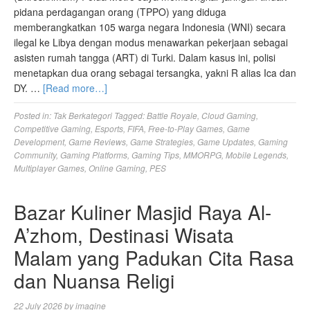
pidana perdagangan orang (TPPO) yang diduga
memberangkatkan 105 warga negara Indonesia (WNI) secara
ilegal ke Libya dengan modus menawarkan pekerjaan sebagai
asisten rumah tangga (ART) di Turki. Dalam kasus ini, polisi
menetapkan dua orang sebagai tersangka, yakni R alias Ica dan
DY. …
[Read more…]
Posted in:
Tak Berkategori
Tagged:
Battle Royale
,
Cloud Gaming
,
Competitive Gaming
,
Esports
,
FIFA
,
Free-to-Play Games
,
Game
Development
,
Game Reviews
,
Game Strategies
,
Game Updates
,
Gaming
Community
,
Gaming Platforms
,
Gaming Tips
,
MMORPG
,
Mobile Legends
,
Multiplayer Games
,
Online Gaming
,
PES
Bazar Kuliner Masjid Raya Al-
A’zhom, Destinasi Wisata
Malam yang Padukan Cita Rasa
dan Nuansa Religi
22 July 2026
by
imagine