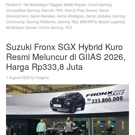
Posted in:
Tak Berkategori
Tagged:
Battle Royale
,
Cloud Gaming
,
Competitive Gaming
,
Esports
,
FIFA
,
Free-to-Play Games
,
Game
Development
,
Game Reviews
,
Game Strategies
,
Game Updates
,
Gaming
Community
,
Gaming Platforms
,
Gaming Tips
,
MMORPG
,
Mobile Legends
,
Multiplayer Games
,
Online Gaming
,
PES
Suzuki Fronx SGX Hybrid Kuro
Resmi Meluncur di GIIAS 2026,
Harga Rp333,8 Juta
1 August 2026
by
imagine