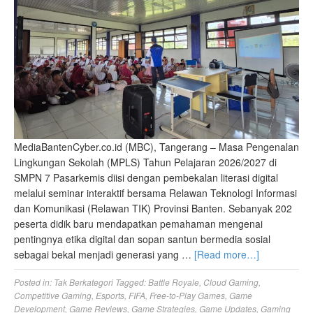
MediaBantenCyber.co.id (MBC), Tangerang – Masa Pengenalan
Lingkungan Sekolah (MPLS) Tahun Pelajaran 2026/2027 di
SMPN 7 Pasarkemis diisi dengan pembekalan literasi digital
melalui seminar interaktif bersama Relawan Teknologi Informasi
dan Komunikasi (Relawan TIK) Provinsi Banten. Sebanyak 202
peserta didik baru mendapatkan pemahaman mengenai
pentingnya etika digital dan sopan santun bermedia sosial
sebagai bekal menjadi generasi yang …
[Read more…]
Posted in:
Tak Berkategori
Tagged:
Battle Royale
,
Cloud Gaming
,
Competitive Gaming
,
Esports
,
FIFA
,
Free-to-Play Games
,
Game
Development
,
Game Reviews
,
Game Strategies
,
Game Updates
,
Gaming