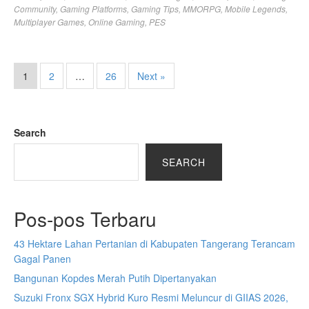
Community
,
Gaming Platforms
,
Gaming Tips
,
MMORPG
,
Mobile Legends
,
Multiplayer Games
,
Online Gaming
,
PES
1
2
…
26
Next »
Search
SEARCH
Pos-pos Terbaru
43 Hektare Lahan Pertanian di Kabupaten Tangerang Terancam
Gagal Panen
Bangunan Kopdes Merah Putih Dipertanyakan
Suzuki Fronx SGX Hybrid Kuro Resmi Meluncur di GIIAS 2026,