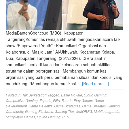
MediaBantenCber.co.id (MBC), Kabupaten
TangerangKomunitas remaja ukhuwah mengadakan acara talk
show “Empowered Youth” : Komunikasi Organisasi dan
Kolaborasi, di Masjid Jami’ Al-Ukhuwah, Kecamatan Kelapa,
Dua, Kabupaten Tangerang, (25/7/2026). Di era saat ini
komunikasi menjadi kunci dari kelancaran sebuah aktifitas
terutama dalam berorganisasi. Membangun komunikasi
organisasi yang baik perlu pemahaman situasi dan kondisi yang
mendukung. “Membangun komunikasi …
[Read more…]
Posted in:
Tak Berkategori
Tagged:
Battle Royale
,
Cloud Gaming
,
Competitive Gaming
,
Esports
,
FIFA
,
Free-to-Play Games
,
Game
Development
,
Game Reviews
,
Game Strategies
,
Game Updates
,
Gaming
Community
,
Gaming Platforms
,
Gaming Tips
,
MMORPG
,
Mobile Legends
,
Multiplayer Games
,
Online Gaming
,
PES