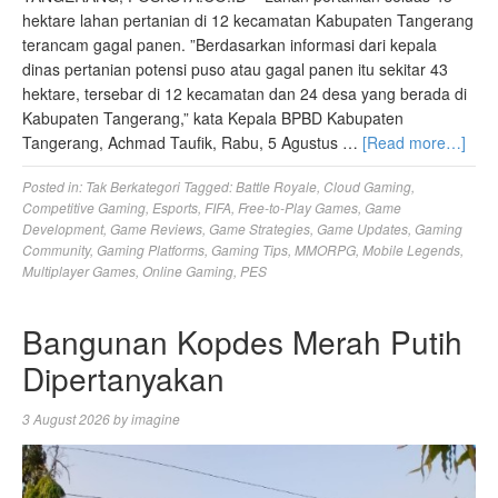
hektare lahan pertanian di 12 kecamatan Kabupaten Tangerang
terancam gagal panen. ‎”Berdasarkan informasi dari kepala
dinas pertanian potensi puso atau gagal panen itu sekitar 43
hektare, tersebar di 12 kecamatan dan 24 desa yang berada di
Kabupaten Tangerang,” kata ‎Kepala BPBD Kabupaten
Tangerang, Achmad Taufik, Rabu, 5 Agustus …
[Read more…]
Posted in:
Tak Berkategori
Tagged:
Battle Royale
,
Cloud Gaming
,
Competitive Gaming
,
Esports
,
FIFA
,
Free-to-Play Games
,
Game
Development
,
Game Reviews
,
Game Strategies
,
Game Updates
,
Gaming
Community
,
Gaming Platforms
,
Gaming Tips
,
MMORPG
,
Mobile Legends
,
Multiplayer Games
,
Online Gaming
,
PES
Bangunan Kopdes Merah Putih
Dipertanyakan
3 August 2026
by
imagine