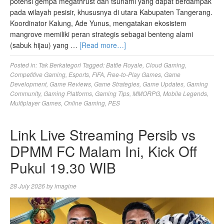
potensi gempa megathrust dan tsunami yang dapat berdampak
pada wilayah pesisir, khususnya di utara Kabupaten Tangerang.
Koordinator Kalung, Ade Yunus, mengatakan ekosistem
mangrove memiliki peran strategis sebagai benteng alami
(sabuk hijau) yang …
[Read more…]
Posted in:
Tak Berkategori
Tagged:
Battle Royale
,
Cloud Gaming
,
Competitive Gaming
,
Esports
,
FIFA
,
Free-to-Play Games
,
Game
Development
,
Game Reviews
,
Game Strategies
,
Game Updates
,
Gaming
Community
,
Gaming Platforms
,
Gaming Tips
,
MMORPG
,
Mobile Legends
,
Multiplayer Games
,
Online Gaming
,
PES
Link Live Streaming Persib vs
DPMM FC Malam Ini, Kick Off
Pukul 19.30 WIB
28 July 2026
by
imagine