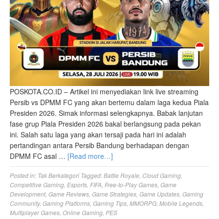
POSKOTA.CO.ID – Artikel ini menyediakan link live streaming
Persib vs DPMM FC yang akan bertemu dalam laga kedua Piala
Presiden 2026. Simak informasi selengkapnya. Babak lanjutan
fase grup Piala Presiden 2026 bakal berlangsung pada pekan
ini. Salah satu laga yang akan tersaji pada hari ini adalah
pertandingan antara Persib Bandung berhadapan dengan
DPMM FC asal …
[Read more…]
Posted in:
Tak Berkategori
Tagged:
Battle Royale
,
Cloud Gaming
,
Competitive Gaming
,
Esports
,
FIFA
,
Free-to-Play Games
,
Game
Development
,
Game Reviews
,
Game Strategies
,
Game Updates
,
Gaming
Community
,
Gaming Platforms
,
Gaming Tips
,
MMORPG
,
Mobile Legends
,
Multiplayer Games
,
Online Gaming
,
PES