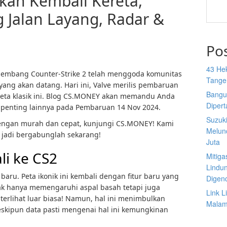
an Kembali Kereta,
 Jalan Layang, Radar &
Po
43 He
ngembang Counter-Strike 2 telah menggoda komunitas
Tange
 yang akan datang. Hari ini, Valve merilis pembaruan
Bangu
eta klasik ini. Blog CS.MONEY akan memandu Anda
Diper
 penting lainnya pada Pembaruan 14 Nov 2024.
Suzuk
n dengan murah dan cepat, kunjungi CS.MONEY! Kami
Melun
s, jadi bergabunglah sekarang!
Juta
li ke CS2
Mitiga
Lindu
 baru. Peta ikonik ini kembali dengan fitur baru yang
Digen
dak hanya memengaruhi aspal basah tetapi juga
Link 
 terlihat luar biasa! Namun, hal ini menimbulkan
Malam 
skipun data pasti mengenai hal ini kemungkinan