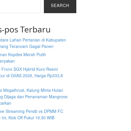
SEARCH
s-pos Terbaru
ktare Lahan Pertanian di Kabupaten
rang Terancam Gagal Panen
nan Kopdes Merah Putih
tanyakan
i Fronx SGX Hybrid Kuro Resmi
cur di GIIAS 2026, Harga Rp333,8
si Megathrust, Kalung Minta Hutan
ng Dijaga dan Penanaman Mangrove
carkan
Live Streaming Persib vs DPMM FC
Ini, Kick Off Pukul 19.30 WIB