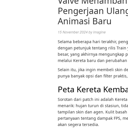
Valve Menambahk
Pengerjaan Ulang
Animasi Baru
15 November 2024
by
imagine
Selama beberapa hari terakhir, pe
dengan petunjuk tentang rilis Train
besar, yang akhirnya mengungkap p
melalui Kereta baru dan perubahan
Selain itu, jika ingin membeli ski
punya banyak opsi dan filter prakti
Peta Kereta Kemba
Sorotan dari patch ini adalah Kereta
menarik: hujan turun di stasiun, ti
tampilan skin dan agen. Kulit basah
pertanyaan tentang dampak FPS, me
akan segera tersedia.