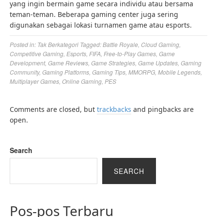
yang ingin bermain game secara individu atau bersama
teman-teman. Beberapa gaming center juga sering
digunakan sebagai lokasi turnamen game atau esports.
Posted in:
Tak Berkategori
Tagged:
Battle Royale
,
Cloud Gaming
,
Competitive Gaming
,
Esports
,
FIFA
,
Free-to-Play Games
,
Game
Development
,
Game Reviews
,
Game Strategies
,
Game Updates
,
Gaming
Community
,
Gaming Platforms
,
Gaming Tips
,
MMORPG
,
Mobile Legends
,
Multiplayer Games
,
Online Gaming
,
PES
Comments are closed, but
trackbacks
and pingbacks are
open.
Search
SEARCH
Pos-pos Terbaru