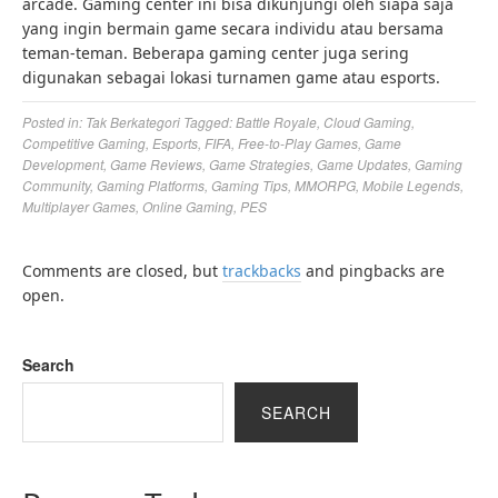
arcade. Gaming center ini bisa dikunjungi oleh siapa saja
yang ingin bermain game secara individu atau bersama
teman-teman. Beberapa gaming center juga sering
digunakan sebagai lokasi turnamen game atau esports.
Posted in:
Tak Berkategori
Tagged:
Battle Royale
,
Cloud Gaming
,
Competitive Gaming
,
Esports
,
FIFA
,
Free-to-Play Games
,
Game
Development
,
Game Reviews
,
Game Strategies
,
Game Updates
,
Gaming
Community
,
Gaming Platforms
,
Gaming Tips
,
MMORPG
,
Mobile Legends
,
Multiplayer Games
,
Online Gaming
,
PES
Comments are closed, but
trackbacks
and pingbacks are
open.
Search
SEARCH