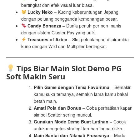
bertingkat dan efek visual luar biasa.
Lucky Neko
– Kucing keberuntungan Jepang
dengan peluang pengganda kemenangan besar.
Candy Bonanza
– Dunia penuh permen manis
dengan sistem Cluster Pay yang unik.
Treasures of Aztec
– Slot petualangan di piramida
kuno dengan Wild dan Multiplier bertingkat.
Tips Biar Main Slot Demo PG
Soft Makin Seru
Pilih Game dengan Tema Favoritmu
– Semakin
kamu suka temanya, semakin lama kamu bakal
betah main.
Amati Pola dan Bonus
– Coba perhatikan kapan
simbol Scatter sering muncul.
Gunakan Mode Demo Buat Latihan
– Cocok
untuk mengetes strategi taruhan tanpa risiko.
Main Santai dan Nikmati Prosesnya
– Mode