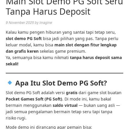
Main Slot Demo PG Soft Seru
Tanpa Harus Deposit
9 November 2025
by
imagine
Kalau kamu pengen hiburan yang santai tapi tetap seru,
slot demo PG Soft
bisa jadi pilihan yang pas. Tanpa perlu
keluar modal, kamu bisa
main slot dengan fitur lengkap
dan grafis keren
sekelas game premium.
Ya, semuanya bisa kamu nikmati
tanpa harus deposit sama
sekali!
Apa Itu Slot Demo PG Soft?
Slot demo PG Soft adalah versi
gratis
dari game slot buatan
Pocket Games Soft (PG Soft)
. Di mode ini, kamu bakal
bermain menggunakan
saldo virtual
— bukan uang asli —
jadi semua pengalaman bermain tetap seru tapi tanpa
risiko rugi.
Mode demo ini dirancang agar pemain bisa: