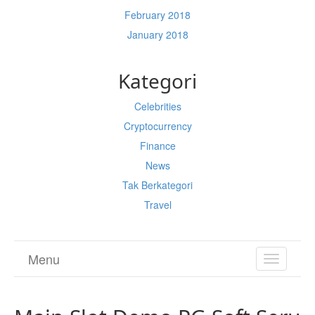
February 2018
January 2018
Kategori
Celebrities
Cryptocurrency
Finance
News
Tak Berkategori
Travel
Menu
TOGGL
NAVIGA