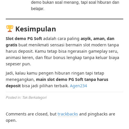
demo bukan soal menang, tapi soal hiburan dan
belajar.
Kesimpulan
Slot demo PG Soft
adalah cara paling
asyik, aman, dan
gratis
buat menikmati sensasi bermain slot modern tanpa
harus deposit. Kamu tetap bisa ngerasain gameplay seru,
animasi keren, dan fitur bonus lengkap tanpa keluar biaya
sepeser pun.
Jadi, kalau kamu pengen hiburan ringan tapi tetap
menegangkan,
main slot demo PG Soft tanpa harus
deposit
bisa jadi pilihan terbaik.
Agen234
Posted in:
Tak Berkategori
Comments are closed, but
trackbacks
and pingbacks are
open.