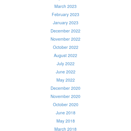
March 2023
February 2023
January 2023
December 2022
November 2022
October 2022
August 2022
July 2022
June 2022
May 2022
December 2020
November 2020
October 2020
June 2018
May 2018
March 2018