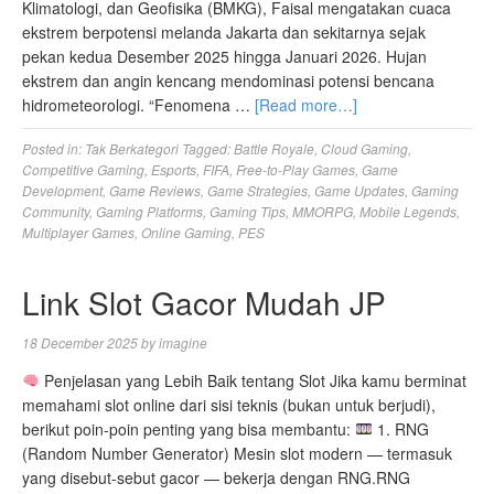
Klimatologi, dan Geofisika (BMKG), Faisal mengatakan cuaca
ekstrem berpotensi melanda Jakarta dan sekitarnya sejak
pekan kedua Desember 2025 hingga Januari 2026. Hujan
ekstrem dan angin kencang mendominasi potensi bencana
hidrometeorologi. “Fenomena …
[Read more…]
Posted in:
Tak Berkategori
Tagged:
Battle Royale
,
Cloud Gaming
,
Competitive Gaming
,
Esports
,
FIFA
,
Free-to-Play Games
,
Game
Development
,
Game Reviews
,
Game Strategies
,
Game Updates
,
Gaming
Community
,
Gaming Platforms
,
Gaming Tips
,
MMORPG
,
Mobile Legends
,
Multiplayer Games
,
Online Gaming
,
PES
Link Slot Gacor Mudah JP
18 December 2025
by
imagine
Penjelasan yang Lebih Baik tentang Slot Jika kamu berminat
memahami slot online dari sisi teknis (bukan untuk berjudi),
berikut poin‑poin penting yang bisa membantu:
1. RNG
(Random Number Generator) Mesin slot modern — termasuk
yang disebut‑sebut gacor — bekerja dengan RNG.RNG