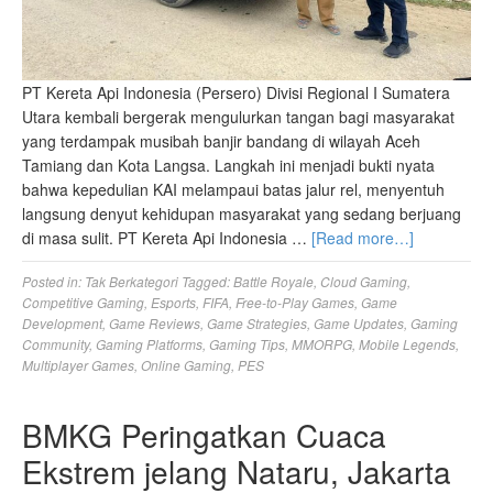
PT Kereta Api Indonesia (Persero) Divisi Regional I Sumatera
Utara kembali bergerak mengulurkan tangan bagi masyarakat
yang terdampak musibah banjir bandang di wilayah Aceh
Tamiang dan Kota Langsa. Langkah ini menjadi bukti nyata
bahwa kepedulian KAI melampaui batas jalur rel, menyentuh
langsung denyut kehidupan masyarakat yang sedang berjuang
di masa sulit. PT Kereta Api Indonesia …
[Read more…]
Posted in:
Tak Berkategori
Tagged:
Battle Royale
,
Cloud Gaming
,
Competitive Gaming
,
Esports
,
FIFA
,
Free-to-Play Games
,
Game
Development
,
Game Reviews
,
Game Strategies
,
Game Updates
,
Gaming
Community
,
Gaming Platforms
,
Gaming Tips
,
MMORPG
,
Mobile Legends
,
Multiplayer Games
,
Online Gaming
,
PES
BMKG Peringatkan Cuaca
Ekstrem jelang Nataru, Jakarta