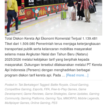
Total Diskon Kereta Api Ekonomi Komersial Terjual 1.139.481
Tiket dari 1.509.080 Pemerintah terus menjaga keterjangkauan
transportasi publik serta kelancaran mobilitas masyarakat
selama masa Angkutan Natal dan Tahun Baru (Nataru)
2025/2026 melalui kebijakan tarif yang berpihak kepada
masyarakat. Dukungan tersebut dilaksanakan melalui PT Kereta
Api Indonesia (Persero) dengan menghadirkan berbagai
program diskon tarif kereta api. Pada …
[Read more…]
Posted in:
Tak Berkategori
Tagged:
Battle Royale
,
Cloud Gaming
,
Competitive Gaming
,
Esports
,
FIFA
,
Free-to-Play Games
,
Game
Development
,
Game Reviews
,
Game Strategies
,
Game Updates
,
Gaming
Community
,
Gaming Platforms
,
Gaming Tips
,
MMORPG
,
Mobile Legends
,
Multiplayer Games
,
Online Gaming
,
PES