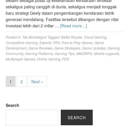
diklaim sebagai pusat uji keselamatan kendaraan terbesar
sekaligus paling canggih di dunia, sekaligus menjadi tonggak
baru strategi Geely dalam pengembangan kendaraan listrik
generasi mendatang. Fasilitas tersebut dibangun dengan nilai
investasi lebih dari 2 miliar …
[Read more…]
Posted in:
Tak Berkategori
Tagged:
Battle Royale
,
Cloud Gaming
,
Competitive Gaming
,
Esports
,
FIFA
,
Free-to-Play Games
,
Game
Development
,
Game Reviews
,
Game Strategies
,
Game Updates
,
Gaming
Community
,
Gaming Platforms
,
Gaming Tips
,
MMORPG
,
Mobile Legends
,
Multiplayer Games
,
Online Gaming
,
PES
1
2
Next »
Search
SEARCH