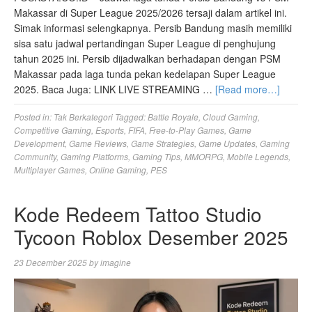
Makassar di Super League 2025/2026 tersaji dalam artikel ini.
Simak informasi selengkapnya. Persib Bandung masih memiliki
sisa satu jadwal pertandingan Super League di penghujung
tahun 2025 ini. Persib dijadwalkan berhadapan dengan PSM
Makassar pada laga tunda pekan kedelapan Super League
2025. Baca Juga: LINK LIVE STREAMING …
[Read more…]
Posted in:
Tak Berkategori
Tagged:
Battle Royale
,
Cloud Gaming
,
Competitive Gaming
,
Esports
,
FIFA
,
Free-to-Play Games
,
Game
Development
,
Game Reviews
,
Game Strategies
,
Game Updates
,
Gaming
Community
,
Gaming Platforms
,
Gaming Tips
,
MMORPG
,
Mobile Legends
,
Multiplayer Games
,
Online Gaming
,
PES
Kode Redeem Tattoo Studio
Tycoon Roblox Desember 2025
23 December 2025
by
imagine