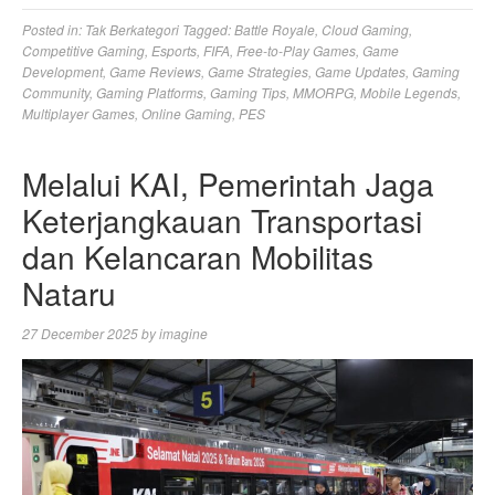
Posted in:
Tak Berkategori
Tagged:
Battle Royale
,
Cloud Gaming
,
Competitive Gaming
,
Esports
,
FIFA
,
Free-to-Play Games
,
Game
Development
,
Game Reviews
,
Game Strategies
,
Game Updates
,
Gaming
Community
,
Gaming Platforms
,
Gaming Tips
,
MMORPG
,
Mobile Legends
,
Multiplayer Games
,
Online Gaming
,
PES
Melalui KAI, Pemerintah Jaga
Keterjangkauan Transportasi
dan Kelancaran Mobilitas
Nataru
27 December 2025
by
imagine