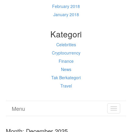
February 2018
January 2018
Kategori
Celebrities
Cryptocurrency
Finance
News
Tak Berkategori
Travel
Menu
TOGGL
NAVIGA
Month:
December 2025