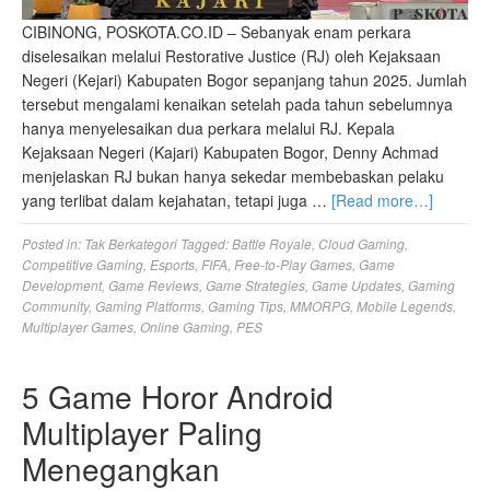
CIBINONG, POSKOTA.CO.ID – Sebanyak enam perkara
diselesaikan melalui Restorative Justice (RJ) oleh Kejaksaan
Negeri (Kejari) Kabupaten Bogor sepanjang tahun 2025. Jumlah
tersebut mengalami kenaikan setelah pada tahun sebelumnya
hanya menyelesaikan dua perkara melalui RJ. Kepala
Kejaksaan Negeri (Kajari) Kabupaten Bogor, Denny Achmad
menjelaskan RJ bukan hanya sekedar membebaskan pelaku
yang terlibat dalam kejahatan, tetapi juga …
[Read more…]
Posted in:
Tak Berkategori
Tagged:
Battle Royale
,
Cloud Gaming
,
Competitive Gaming
,
Esports
,
FIFA
,
Free-to-Play Games
,
Game
Development
,
Game Reviews
,
Game Strategies
,
Game Updates
,
Gaming
Community
,
Gaming Platforms
,
Gaming Tips
,
MMORPG
,
Mobile Legends
,
Multiplayer Games
,
Online Gaming
,
PES
5 Game Horor Android
Multiplayer Paling
Menegangkan