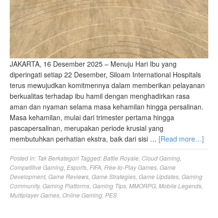
JAKARTA, 16 Desember 2025 – Menuju Hari Ibu yang
diperingati setiap 22 Desember, Siloam International Hospitals
terus mewujudkan komitmennya dalam memberikan pelayanan
berkualitas terhadap ibu hamil dengan menghadirkan rasa
aman dan nyaman selama masa kehamilan hingga persalinan.
Masa kehamilan, mulai dari trimester pertama hingga
pascapersalinan, merupakan periode krusial yang
membutuhkan perhatian ekstra, baik dari sisi …
[Read more…]
Posted in:
Tak Berkategori
Tagged:
Battle Royale
,
Cloud Gaming
,
Competitive Gaming
,
Esports
,
FIFA
,
Free-to-Play Games
,
Game
Development
,
Game Reviews
,
Game Strategies
,
Game Updates
,
Gaming
Community
,
Gaming Platforms
,
Gaming Tips
,
MMORPG
,
Mobile Legends
,
Multiplayer Games
,
Online Gaming
,
PES