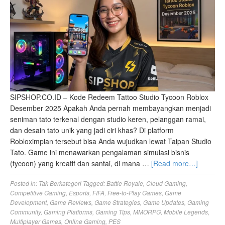
SIPSHOP.CO.ID – Kode Redeem Tattoo Studio Tycoon Roblox
Desember 2025 Apakah Anda pernah membayangkan menjadi
seniman tato terkenal dengan studio keren, pelanggan ramai,
dan desain tato unik yang jadi ciri khas? Di platform
Robloximpian tersebut bisa Anda wujudkan lewat Taipan Studio
Tato. Game ini menawarkan pengalaman simulasi bisnis
(tycoon) yang kreatif dan santai, di mana …
[Read more…]
Posted in:
Tak Berkategori
Tagged:
Battle Royale
,
Cloud Gaming
,
Competitive Gaming
,
Esports
,
FIFA
,
Free-to-Play Games
,
Game
Development
,
Game Reviews
,
Game Strategies
,
Game Updates
,
Gaming
Community
,
Gaming Platforms
,
Gaming Tips
,
MMORPG
,
Mobile Legends
,
Multiplayer Games
,
Online Gaming
,
PES