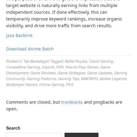
target website is naturally earning links from multiple
independent sources. If done effectively, this can
temporarily improve keyword rankings, increase organic
visibility, and drive more traffic from search results.
Jasa Backlink
Download Anime Batch
Posted in:
Tak Berkategori
Tagged:
Battle Royale
,
Cloud Gaming
,
Competitive Gaming
,
Esports
,
FIFA
,
Free-to-Play Games
,
Game
Development
,
Game Reviews
,
Game Strategies
,
Game Updates
,
Gaming
Community
,
Gaming Platforms
,
Gaming Tips
,
MMORPG
,
Mobile Legends
,
Multiplayer Games
,
Online Gaming
,
PES
Comments are closed, but
trackbacks
and pingbacks are
open.
Search