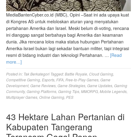
MediaBantenCyber.co.id (MBC), Opini –Saat ini ada upaya kuat
di Kongres AS untuk meloloskan aturan yang menyatukan
pertahanan Amerika dan Israel. Meski belum di-voting, rencana
ini dianggap sangat berbahaya bagi Amerika dan keamanan
dunia. Jika rencana lolos maka status hubungan Pertahanan
Amerika-Israel bukan lagi sekadar bantuan militer, tapi integrasi
resmi di bidang industri dan teknologi Pertahanan. …
[Read
more…]
Posted in:
Tak Berkategori
Tagged:
Battle Royale
,
Cloud Gaming
,
Competitive Gaming
,
Esports
,
FIFA
,
Free-to-Play Games
,
Game
Development
,
Game Reviews
,
Game Strategies
,
Game Updates
,
Gaming
Community
,
Gaming Platforms
,
Gaming Tips
,
MMORPG
,
Mobile Legends
,
Multiplayer Games
,
Online Gaming
,
PES
43 Hektare Lahan Pertanian di
Kabupaten Tangerang
Terancam Gagal Panen