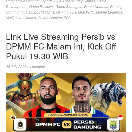
Competitive Gaming
,
Esports
,
FIFA
,
Free-to-Play Games
,
Game
Development
,
Game Reviews
,
Game Strategies
,
Game Updates
,
Gaming
Community
,
Gaming Platforms
,
Gaming Tips
,
MMORPG
,
Mobile Legends
,
Multiplayer Games
,
Online Gaming
,
PES
Link Live Streaming Persib vs
DPMM FC Malam Ini, Kick Off
Pukul 19.30 WIB
28 July 2026
by
imagine