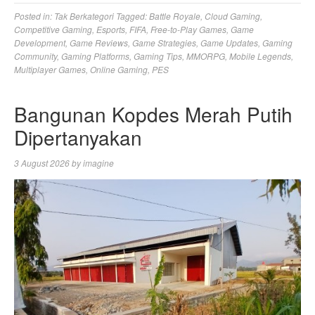
Posted in:
Tak Berkategori
Tagged:
Battle Royale
,
Cloud Gaming
,
Competitive Gaming
,
Esports
,
FIFA
,
Free-to-Play Games
,
Game
Development
,
Game Reviews
,
Game Strategies
,
Game Updates
,
Gaming
Community
,
Gaming Platforms
,
Gaming Tips
,
MMORPG
,
Mobile Legends
,
Multiplayer Games
,
Online Gaming
,
PES
Bangunan Kopdes Merah Putih
Dipertanyakan
3 August 2026
by
imagine