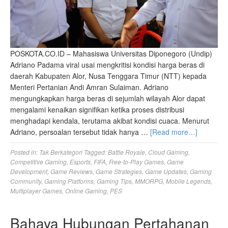
POSKOTA.CO.ID – Mahasiswa Universitas Diponegoro (Undip)
Adriano Padama viral usai mengkritisi kondisi harga beras di
daerah Kabupaten Alor, Nusa Tenggara Timur (NTT) kepada
Menteri Pertanian Andi Amran Sulaiman. Adriano
mengungkapkan harga beras di sejumlah wilayah Alor dapat
mengalami kenaikan signifikan ketika proses distribusi
menghadapi kendala, terutama akibat kondisi cuaca. Menurut
Adriano, persoalan tersebut tidak hanya …
[Read more…]
Posted in:
Tak Berkategori
Tagged:
Battle Royale
,
Cloud Gaming
,
Competitive Gaming
,
Esports
,
FIFA
,
Free-to-Play Games
,
Game
Development
,
Game Reviews
,
Game Strategies
,
Game Updates
,
Gaming
Community
,
Gaming Platforms
,
Gaming Tips
,
MMORPG
,
Mobile Legends
,
Multiplayer Games
,
Online Gaming
,
PES
Bahaya Hubungan Pertahanan