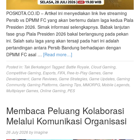
POSKOTA.CO.ID – Artikel ini menyediakan link live streaming
Persib vs DPMM FC yang akan bertemu dalam laga kedua Piala
Presiden 2026. Simak informasi selengkapnya. Babak lanjutan
fase grup Piala Presiden 2026 bakal berlangsung pada pekan
ini. Salah satu laga yang akan tersaji pada hari ini adalah
pertandingan antara Persib Bandung berhadapan dengan
DPMM FC asal …
[Read more…]
Posted in:
Tak Berkategori
Tagged:
Battle Royale
,
Cloud Gaming
,
Competitive Gaming
,
Esports
,
FIFA
,
Free-to-Play Games
,
Game
Development
,
Game Reviews
,
Game Strategies
,
Game Updates
,
Gaming
Community
,
Gaming Platforms
,
Gaming Tips
,
MMORPG
,
Mobile Legends
,
Multiplayer Games
,
Online Gaming
,
PES
Membaca Peluang Kolaborasi
Melalui Komunikasi Organisasi
26 July 2026
by
imagine