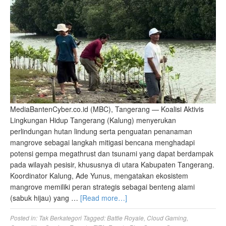
MediaBantenCyber.co.id (MBC), Tangerang — Koalisi Aktivis
Lingkungan Hidup Tangerang (Kalung) menyerukan
perlindungan hutan lindung serta penguatan penanaman
mangrove sebagai langkah mitigasi bencana menghadapi
potensi gempa megathrust dan tsunami yang dapat berdampak
pada wilayah pesisir, khususnya di utara Kabupaten Tangerang.
Koordinator Kalung, Ade Yunus, mengatakan ekosistem
mangrove memiliki peran strategis sebagai benteng alami
(sabuk hijau) yang …
[Read more…]
Posted in:
Tak Berkategori
Tagged:
Battle Royale
,
Cloud Gaming
,