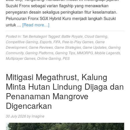
Suzuki Fronx sebagai varian flagship yang menawarkan
penyegaran desain sekaligus peningkatan fitur keselamatan.
Peluncuran Fronx SGX Hybrid Kuro menjadi langkah Suzuki
untuk …
[Read more…]
Posted in:
Tak Berkategori
Tagged:
Battle Royale
,
Cloud Gaming
,
Competitive Gaming
,
Esports
,
FIFA
,
Free-to-Play Games
,
Game
Development
,
Game Reviews
,
Game Strategies
,
Game Updates
,
Gaming
Community
,
Gaming Platforms
,
Gaming Tips
,
MMORPG
,
Mobile Legends
,
Multiplayer Games
,
Online Gaming
,
PES
Mitigasi Megathrust, Kalung
Minta Hutan Lindung Dijaga dan
Penanaman Mangrove
Digencarkan
30 July 2026
by
imagine