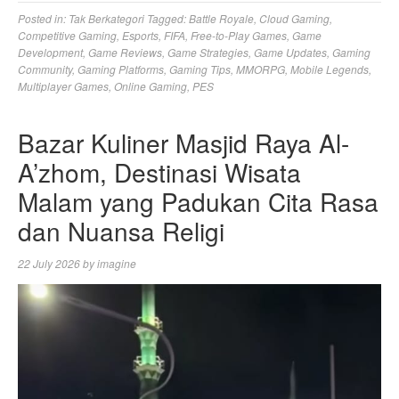
Posted in:
Tak Berkategori
Tagged:
Battle Royale
,
Cloud Gaming
,
Competitive Gaming
,
Esports
,
FIFA
,
Free-to-Play Games
,
Game
Development
,
Game Reviews
,
Game Strategies
,
Game Updates
,
Gaming
Community
,
Gaming Platforms
,
Gaming Tips
,
MMORPG
,
Mobile Legends
,
Multiplayer Games
,
Online Gaming
,
PES
Bazar Kuliner Masjid Raya Al-
A’zhom, Destinasi Wisata
Malam yang Padukan Cita Rasa
dan Nuansa Religi
22 July 2026
by
imagine