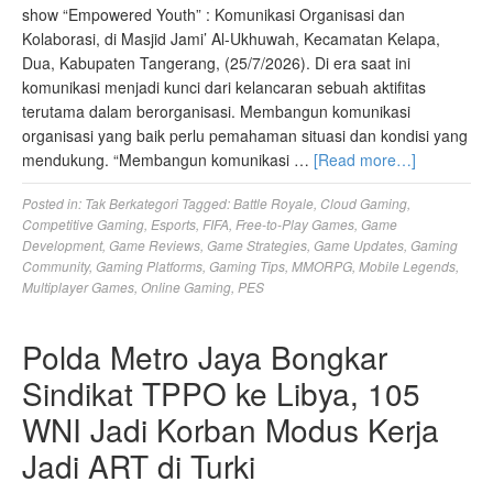
show “Empowered Youth” : Komunikasi Organisasi dan
Kolaborasi, di Masjid Jami’ Al-Ukhuwah, Kecamatan Kelapa,
Dua, Kabupaten Tangerang, (25/7/2026). Di era saat ini
komunikasi menjadi kunci dari kelancaran sebuah aktifitas
terutama dalam berorganisasi. Membangun komunikasi
organisasi yang baik perlu pemahaman situasi dan kondisi yang
mendukung. “Membangun komunikasi …
[Read more…]
Posted in:
Tak Berkategori
Tagged:
Battle Royale
,
Cloud Gaming
,
Competitive Gaming
,
Esports
,
FIFA
,
Free-to-Play Games
,
Game
Development
,
Game Reviews
,
Game Strategies
,
Game Updates
,
Gaming
Community
,
Gaming Platforms
,
Gaming Tips
,
MMORPG
,
Mobile Legends
,
Multiplayer Games
,
Online Gaming
,
PES
Polda Metro Jaya Bongkar
Sindikat TPPO ke Libya, 105
WNI Jadi Korban Modus Kerja
Jadi ART di Turki