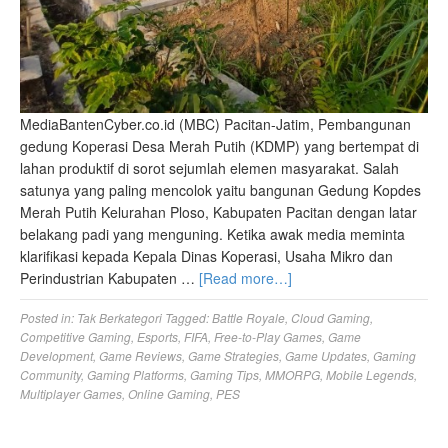
MediaBantenCyber.co.id (MBC) Pacitan-Jatim, Pembangunan
gedung Koperasi Desa Merah Putih (KDMP) yang bertempat di
lahan produktif di sorot sejumlah elemen masyarakat. Salah
satunya yang paling mencolok yaitu bangunan Gedung Kopdes
Merah Putih Kelurahan Ploso, Kabupaten Pacitan dengan latar
belakang padi yang menguning. Ketika awak media meminta
klarifikasi kepada Kepala Dinas Koperasi, Usaha Mikro dan
Perindustrian Kabupaten …
[Read more…]
Posted in:
Tak Berkategori
Tagged:
Battle Royale
,
Cloud Gaming
,
Competitive Gaming
,
Esports
,
FIFA
,
Free-to-Play Games
,
Game
Development
,
Game Reviews
,
Game Strategies
,
Game Updates
,
Gaming
Community
,
Gaming Platforms
,
Gaming Tips
,
MMORPG
,
Mobile Legends
,
Multiplayer Games
,
Online Gaming
,
PES