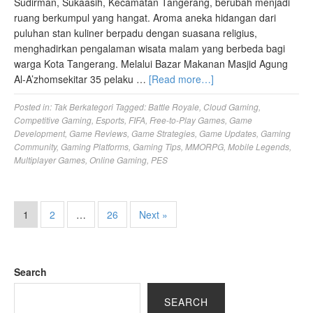
Sudirman, Sukaasih, Kecamatan Tangerang, berubah menjadi
ruang berkumpul yang hangat. Aroma aneka hidangan dari
puluhan stan kuliner berpadu dengan suasana religius,
menghadirkan pengalaman wisata malam yang berbeda bagi
warga Kota Tangerang. Melalui Bazar Makanan Masjid Agung
Al-A’zhomsekitar 35 pelaku …
[Read more…]
Posted in:
Tak Berkategori
Tagged:
Battle Royale
,
Cloud Gaming
,
Competitive Gaming
,
Esports
,
FIFA
,
Free-to-Play Games
,
Game
Development
,
Game Reviews
,
Game Strategies
,
Game Updates
,
Gaming
Community
,
Gaming Platforms
,
Gaming Tips
,
MMORPG
,
Mobile Legends
,
Multiplayer Games
,
Online Gaming
,
PES
1
2
…
26
Next »
Search
SEARCH