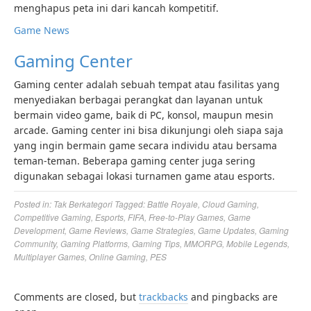
menghapus peta ini dari kancah kompetitif.
Game News
Gaming Center
Gaming center adalah sebuah tempat atau fasilitas yang
menyediakan berbagai perangkat dan layanan untuk
bermain video game, baik di PC, konsol, maupun mesin
arcade. Gaming center ini bisa dikunjungi oleh siapa saja
yang ingin bermain game secara individu atau bersama
teman-teman. Beberapa gaming center juga sering
digunakan sebagai lokasi turnamen game atau esports.
Posted in:
Tak Berkategori
Tagged:
Battle Royale
,
Cloud Gaming
,
Competitive Gaming
,
Esports
,
FIFA
,
Free-to-Play Games
,
Game
Development
,
Game Reviews
,
Game Strategies
,
Game Updates
,
Gaming
Community
,
Gaming Platforms
,
Gaming Tips
,
MMORPG
,
Mobile Legends
,
Multiplayer Games
,
Online Gaming
,
PES
Comments are closed, but
trackbacks
and pingbacks are