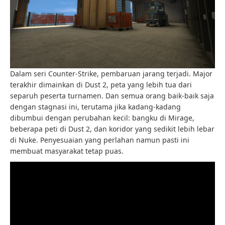
Dalam seri Counter-Strike, pembaruan jarang terjadi. Major
terakhir dimainkan di Dust 2, peta yang lebih tua dari
separuh peserta turnamen. Dan semua orang baik-baik saja
dengan stagnasi ini, terutama jika kadang-kadang
dibumbui dengan perubahan kecil: bangku di Mirage,
beberapa peti di Dust 2, dan koridor yang sedikit lebih lebar
di Nuke. Penyesuaian yang perlahan namun pasti ini
membuat masyarakat tetap puas.