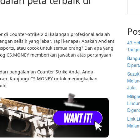
dalah peta terbaik di
Po
r di Counter-Strike 2 di kalangan profesional adalah
engan selisih yang lebar. Tapi kenapa? Apakah Ancient
43 He
sports, atau cocok untuk semua orang? Dan apa yang
Tange
Blog CS.MONEY memberikan jawaban atas pertanyaan-
Bangu
Diper
dari pengalaman Counter-Strike Anda, Anda
Suzuk
erah. Kunjungi CS.MONEY untuk meningkatkan
Melun
ih!
Juta
Mitiga
Lindu
Digen
Link 
Malam 