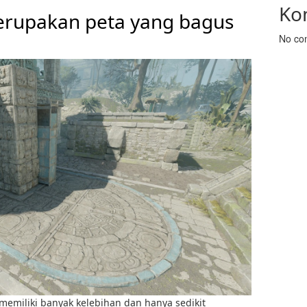
Ko
erupakan peta yang bagus
No co
memiliki banyak kelebihan dan hanya sedikit