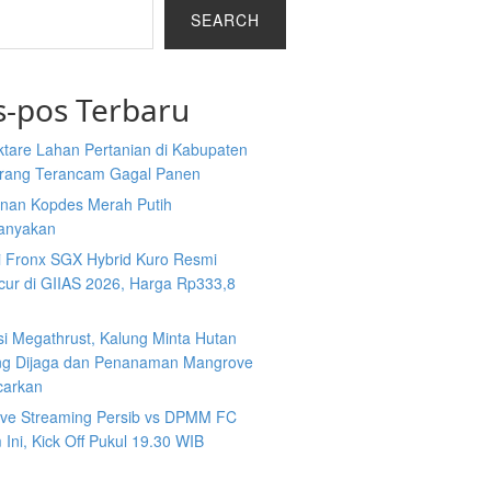
SEARCH
s-pos Terbaru
ktare Lahan Pertanian di Kabupaten
rang Terancam Gagal Panen
nan Kopdes Merah Putih
tanyakan
i Fronx SGX Hybrid Kuro Resmi
cur di GIIAS 2026, Harga Rp333,8
si Megathrust, Kalung Minta Hutan
ng Dijaga dan Penanaman Mangrove
carkan
Live Streaming Persib vs DPMM FC
Ini, Kick Off Pukul 19.30 WIB