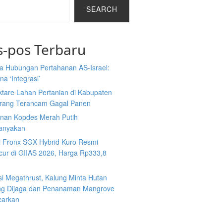
SEARCH
s-pos Terbaru
a Hubungan Pertahanan AS-Israel:
a ‘Integrasi’
ktare Lahan Pertanian di Kabupaten
rang Terancam Gagal Panen
nan Kopdes Merah Putih
tanyakan
i Fronx SGX Hybrid Kuro Resmi
cur di GIIAS 2026, Harga Rp333,8
si Megathrust, Kalung Minta Hutan
ng Dijaga dan Penanaman Mangrove
carkan