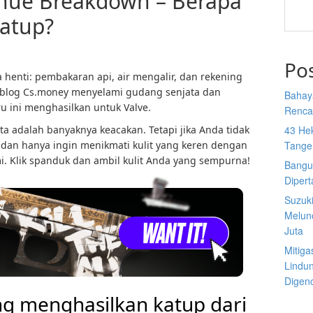
nue Breakdown – Berapa
katup?
Po
 henti: pembakaran api, air mengalir, dan rekening
, blog Cs.money menyelami gudang senjata dan
Bahay
u ini menghasilkan untuk Valve.
Rencan
ta adalah banyaknya keacakan. Tetapi jika Anda tidak
43 He
dan hanya ingin menikmati kulit yang keren dengan
Tange
i. Klik spanduk dan ambil kulit Anda yang sempurna!
Bangu
Diper
Suzuk
Melun
Juta
Mitiga
Lindu
Digen
g menghasilkan katup dari