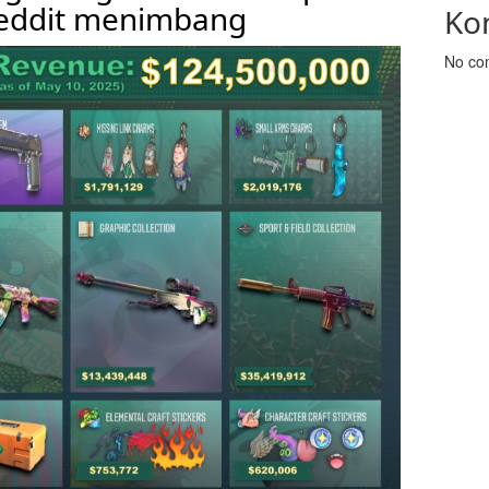
Reddit menimbang
Ko
No co