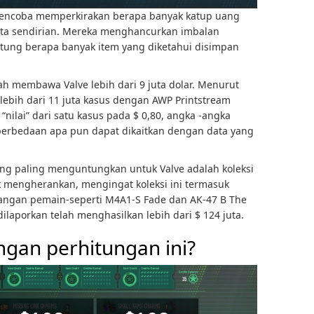
mencoba memperkirakan berapa banyak katup uang
jata sendirian. Mereka menghancurkan imbalan
itung berapa banyak item yang diketahui disimpan
ah membawa Valve lebih dari 9 juta dolar. Menurut
ebih dari 11 juta kasus dengan AWP Printstream
“nilai” dari satu kasus pada $ 0,80, angka -angka
 perbedaan apa pun dapat dikaitkan dengan data yang
yang paling menguntungkan untuk Valve adalah koleksi
ak mengherankan, mengingat koleksi ini termasuk
alangan pemain-seperti M4A1-S Fade dan AK-47 B The
ilaporkan telah menghasilkan lebih dari $ 124 juta.
ngan perhitungan ini?