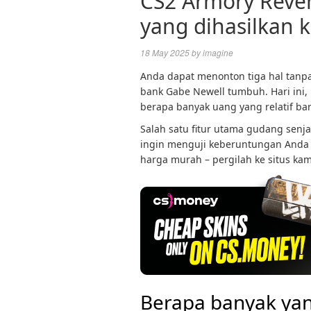
CS2 Armory Reve
yang dihasilkan 
18 May 2025
by
imagine
Anda dapat menonton tiga hal tanpa
bank Gabe Newell tumbuh. Hari ini
berapa banyak uang yang relatif bar
Salah satu fitur utama gudang senja
ingin menguji keberuntungan Anda 
harga murah – pergilah ke situs kam
Berapa banyak yan