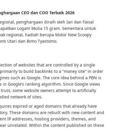
nghargaan CEO dan COO Terbaik 2026
Regional, penghargaan diraih oleh Ian dan Faisal
apatkan Logam Mulia 15 gram. Sementara untuk
yak regional, hadiah berupa Motor New Scoopy
anti Utari dan Bimo Tyastomo.
lection of websites that are controlled by a single
rimarily to build backlinks to a “money site” in order
ngines such as Google. The core idea behind a PBN is
s in Google’s ranking algorithm. Since Google views
 trust, some website owners attempt to artificially
lled network of sites.
cquires expired or aged domains that already have
istory. These domains are rebuilt with new content and
rent IP addresses, hosting providers, themes, and
ear unrelated. Within the content published on these