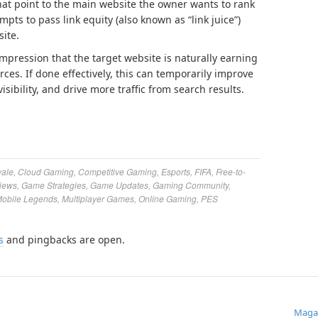
 that point to the main website the owner wants to rank
mpts to pass link equity (also known as “link juice”)
site.
impression that the target website is naturally earning
ces. If done effectively, this can temporarily improve
sibility, and drive more traffic from search results.
yale
,
Cloud Gaming
,
Competitive Gaming
,
Esports
,
FIFA
,
Free-to-
iews
,
Game Strategies
,
Game Updates
,
Gaming Community
,
obile Legends
,
Multiplayer Games
,
Online Gaming
,
PES
s
and pingbacks are open.
Maga