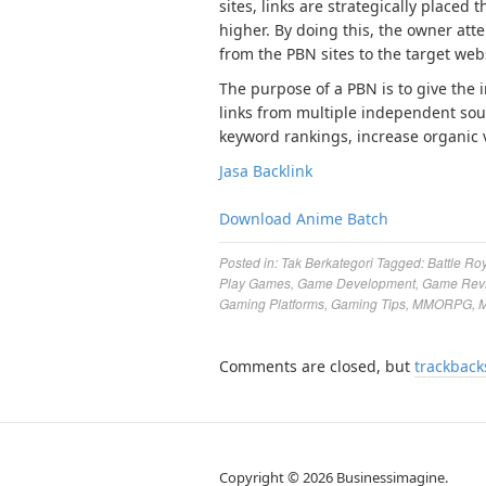
sites, links are strategically placed
higher. By doing this, the owner atte
from the PBN sites to the target web
The purpose of a PBN is to give the 
links from multiple independent sour
keyword rankings, increase organic vi
Jasa Backlink
Download Anime Batch
Posted in:
Tak Berkategori
Tagged:
Battle Ro
Play Games
,
Game Development
,
Game Rev
Gaming Platforms
,
Gaming Tips
,
MMORPG
,
M
Comments are closed, but
trackback
Copyright © 2026 Businessimagine.