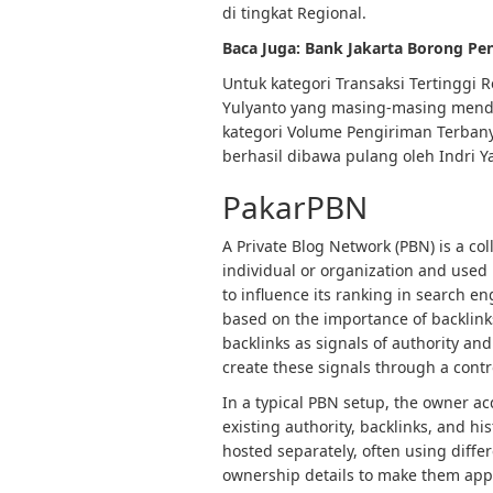
di tingkat Regional.
Baca Juga:
Bank Jakarta Borong Pe
Untuk kategori Transaksi Tertinggi 
Yulyanto yang masing-masing mend
kategori Volume Pengiriman Terban
berhasil dibawa pulang oleh Indri Y
PakarPBN
A Private Blog Network (PBN) is a col
individual or organization and used p
to influence its ranking in search e
based on the importance of backlink
backlinks as signals of authority and
create these signals through a contro
In a typical PBN setup, the owner a
existing authority, backlinks, and h
hosted separately, often using diffe
ownership details to make them app