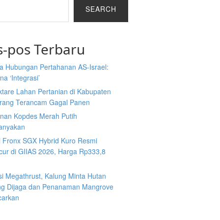
SEARCH
s-pos Terbaru
a Hubungan Pertahanan AS-Israel:
a ‘Integrasi’
ktare Lahan Pertanian di Kabupaten
rang Terancam Gagal Panen
nan Kopdes Merah Putih
tanyakan
i Fronx SGX Hybrid Kuro Resmi
cur di GIIAS 2026, Harga Rp333,8
si Megathrust, Kalung Minta Hutan
ng Dijaga dan Penanaman Mangrove
carkan