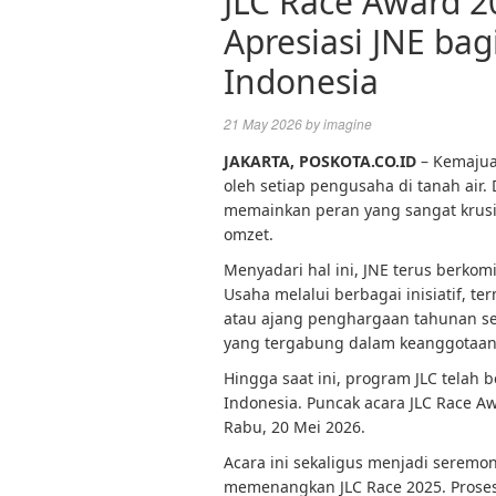
JLC Race Award 2
Apresiasi JNE ba
Indonesia
21 May 2026
by
imagine
JAKARTA, POSKOTA.CO.ID
– Kemajuan
oleh setiap pengusaha di tanah air.
memainkan peran yang sangat krusi
omzet.
Menyadari hal ini, JNE terus berko
Usaha melalui berbagai inisiatif, te
atau ajang penghargaan tahunan se
yang tergabung dalam keanggotaan
Hingga saat ini, program JLC telah b
Indonesia. Puncak acara JLC Race Aw
Rabu, 20 Mei 2026.
Acara ini sekaligus menjadi seremo
memenangkan JLC Race 2025. Prose