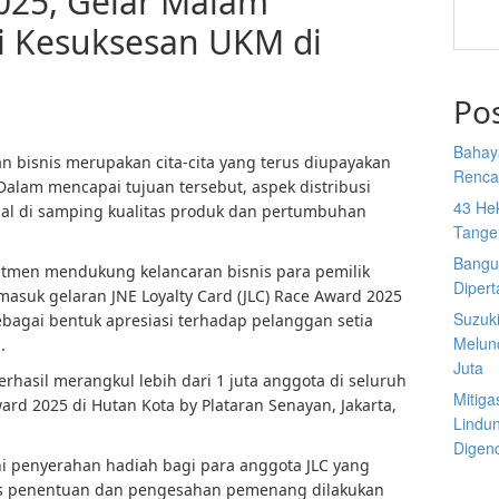
025, Gelar Malam
gi Kesuksesan UKM di
Po
Bahay
 bisnis merupakan cita-cita yang terus diupayakan
Rencan
 Dalam mencapai tujuan tersebut, aspek distribusi
43 He
al di samping kualitas produk dan pertumbuhan
Tange
Bangu
mitmen mendukung kelancaran bisnis para pemilik
Diper
rmasuk gelaran JNE Loyalty Card (JLC) Race Award 2025
Suzuk
bagai bentuk apresiasi terhadap pelanggan setia
Melun
.
Juta
erhasil merangkul lebih dari 1 juta anggota di seluruh
Mitiga
ard 2025 di Hutan Kota by Plataran Senayan, Jakarta,
Lindu
Digen
ni penyerahan hadiah bagi para anggota JLC yang
s penentuan dan pengesahan pemenang dilakukan