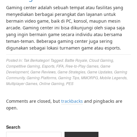
Gaming center adalah sebuah tempat atau fasilitas yang
menyediakan berbagai perangkat dan layanan untuk
bermain video game, baik di PC, konsol, maupun mesin
arcade. Gaming center ini bisa dikunjungi oleh siapa saja
yang ingin bermain game secara individu atau bersama
teman-teman. Beberapa gaming center juga sering
digunakan sebagai lokasi turnamen game atau esports.
Posted in:
Tak Berkategori
Tagged:
Battle Royale
,
Cloud Gaming
,
Competitive Gaming
,
Esports
,
FIFA
,
Free-to-Play Games
,
Game
Development
,
Game Reviews
,
Game Strategies
,
Game Updates
,
Gaming
Community
,
Gaming Platforms
,
Gaming Tips
,
MMORPG
,
Mobile Legends
,
Multiplayer Games
,
Online Gaming
,
PES
Comments are closed, but
trackbacks
and pingbacks are
open.
Search