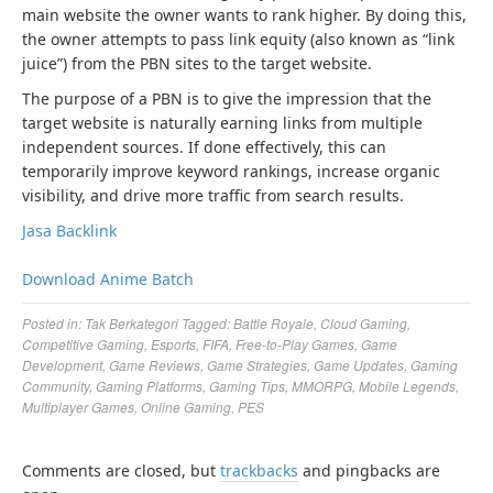
main website the owner wants to rank higher. By doing this,
the owner attempts to pass link equity (also known as “link
juice”) from the PBN sites to the target website.
The purpose of a PBN is to give the impression that the
target website is naturally earning links from multiple
independent sources. If done effectively, this can
temporarily improve keyword rankings, increase organic
visibility, and drive more traffic from search results.
Jasa Backlink
Download Anime Batch
Posted in:
Tak Berkategori
Tagged:
Battle Royale
,
Cloud Gaming
,
Competitive Gaming
,
Esports
,
FIFA
,
Free-to-Play Games
,
Game
Development
,
Game Reviews
,
Game Strategies
,
Game Updates
,
Gaming
Community
,
Gaming Platforms
,
Gaming Tips
,
MMORPG
,
Mobile Legends
,
Multiplayer Games
,
Online Gaming
,
PES
Comments are closed, but
trackbacks
and pingbacks are