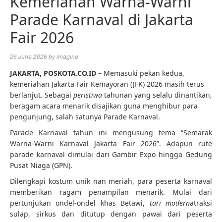
Kemeriahan Warna-Warni
Parade Karnaval di Jakarta
Fair 2026
26 June 2026
by
imagine
JAKARTA,
POSKOTA.CO.ID
– Memasuki pekan kedua,
kemeriahan Jakarta Fair Kemayoran (JFK) 2026 masih terus
berlanjut. Sebagai
peristiwa
tahunan yang selalu dinantikan,
beragam acara menarik disajikan guna menghibur para
pengunjung, salah satunya Parade Karnaval.
Parade Karnaval tahun ini mengusung tema “Semarak
Warna-Warni Karnaval Jakarta Fair 2026”. Adapun rute
parade karnaval dimulai dari Gambir Expo hingga Gedung
Pusat Niaga (GPN).
Dilengkapi kostum unik nan meriah, para peserta karnaval
memberikan ragam penampilan menarik. Mulai dari
pertunjukan ondel-ondel khas Betawi,
tari modern
atraksi
sulap, sirkus dan ditutup dengan pawai dari peserta