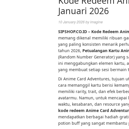
Kode Redeem Ani
Januari 2026
10 January 2026
by
imagine
SIPSHOP.CO.ID – Kode Redeem Anim
memang dikenal memiliki ribuan ga
yang paling konsisten menarik per
tahun 2026,
Petualangan Kartu An
(Random Number Generator) yang s
ini menggabungkan elemen kartu, a
yang membuat setiap sesi bermain t
Di Anime Card Adventures, tujuan 
cara memanggil kartu berisi kema
memiliki rarity, trait, dan efek be
avatarmu. Namun, untuk mencapai le
waktu, kesabaran, dan resource yang
kode redeem Anime Card Adventure
mendapatkan berbagai hadiah gratis 
potion buff yang sangat membantu 