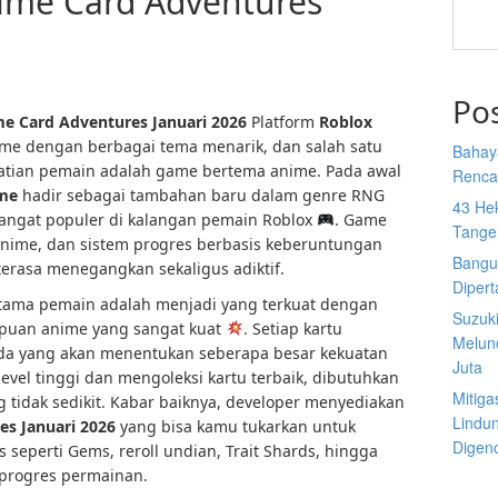
me Card Adventures
Po
e Card Adventures Januari 2026
Platform
Roblox
me dengan berbagai tema menarik, dan salah satu
Bahay
hatian pemain adalah game bertema anime. Pada awal
Rencan
ime
hadir sebagai tambahan baru dalam genre RNG
43 He
angat populer di kalangan pemain Roblox
. Game
Tange
nime, dan sistem progres berbasis keberuntungan
Bangu
erasa menegangkan sekaligus adiktif.
Diper
utama pemain adalah menjadi yang terkuat dengan
Suzuk
mpuan anime yang sangat kuat
. Setiap kartu
Melun
rbeda yang akan menentukan seberapa besar kekuatan
Juta
vel tinggi dan mengoleksi kartu terbaik, dibutuhkan
Mitiga
 tidak sedikit. Kabar baiknya, developer menyediakan
Lindu
s Januari 2026
yang bisa kamu tukarkan untuk
Digen
seperti Gems, reroll undian, Trait Shards, hingga
progres permainan.