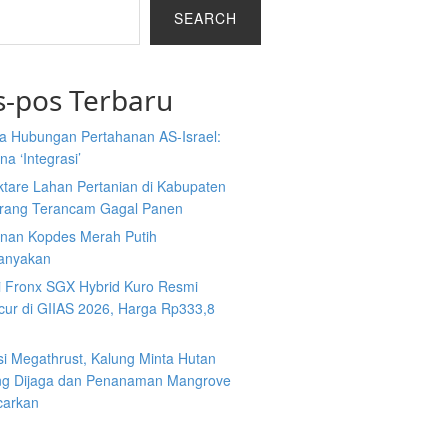
SEARCH
s-pos Terbaru
a Hubungan Pertahanan AS-Israel:
a ‘Integrasi’
ktare Lahan Pertanian di Kabupaten
rang Terancam Gagal Panen
nan Kopdes Merah Putih
tanyakan
i Fronx SGX Hybrid Kuro Resmi
cur di GIIAS 2026, Harga Rp333,8
si Megathrust, Kalung Minta Hutan
ng Dijaga dan Penanaman Mangrove
carkan