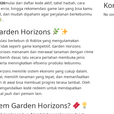
Ko
026
mulai dari daftar kode aktif, tabel hadiah, cara
 error, hingga rekomendasi game lain yang bisa kamu
il, dan mudah dipahami agar perjalanan berkebunmu
No co
.
arden Horizons
lasi berkebun di Roblox yang mengutamakan
idak seperti game kompetitif, Garden Horizons
 proses menanam dan merawat tanaman dengan ritme
benih dasar, lalu secara perlahan membuka jenis
erta meningkatkan efisiensi produksi kebunmu.
orizons memiliki sistem ekonomi yang cukup dalam.
al, memilih tanaman yang tepat, dan memanfaatkan
 di awal bisa membuat progres terasa lambat. Oleh
 mengandalkan kode redeem untuk mendapatkan
al jauh dari pemain lain.
eem Garden Horizons?