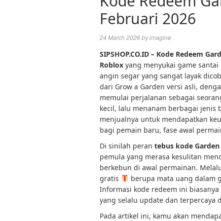
Kode Redeem Gar
Februari 2026
24 March 2026
by
imagine
SIPSHOP.CO.ID – Kode Redeem Gard
Roblox
yang menyukai game santai
angin segar yang sangat layak dicob
dari Grow a Garden versi asli, den
memulai perjalanan sebagai seorang
kecil, lalu menanam berbagai jeni
menjualnya untuk mendapatkan keun
bagi pemain baru, fase awal perma
Di sinilah peran
tebus kode Garden
pemula yang merasa kesulitan menda
berkebun di awal permainan. Mela
gratis
berupa mata uang dalam ga
Informasi kode redeem ini biasanya
yang selalu update dan terpercaya 
Pada artikel ini, kamu akan mendap