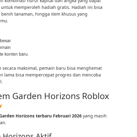
h kombinasi huruf kapital dan angka yang dapat
untuk memperoleh hadiah gratis. Hadiah ini bisa
, benih tanaman, hingga item khusus yang
nmu.
 besar
pemain
te konten baru
 secara maksimal, pemain baru bisa menghemat
in lama bisa mempercepat progres dan mencoba
l.
m Garden Horizons Roblox
arden Horizons terbaru Februari 2026
yang masih
an.
Horizons Aktif