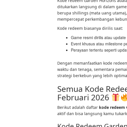
Kode redeem Garden Horizons adala
ditukarkan langsung di dalam game 
berupa shillings (mata uang utama)
mempercepat perkembangan kebu
Kode redeem biasanya dirilis saat:
Game resmi dirilis atau update
Event khusus atau milestone 
Perayaan tertentu seperti upda
Dengan memanfaatkan kode redeem
waktu dan tenaga, sementara pema
strategi berkebun yang lebih optima
Semua Kode Redee
Februari 2026
Berikut adalah daftar
kode redeem G
aktif dan bisa langsung kamu tukark
Kode Redeem Garden 