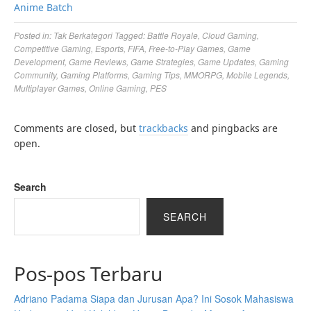
Anime Batch
Posted in:
Tak Berkategori
Tagged:
Battle Royale
,
Cloud Gaming
,
Competitive Gaming
,
Esports
,
FIFA
,
Free-to-Play Games
,
Game
Development
,
Game Reviews
,
Game Strategies
,
Game Updates
,
Gaming
Community
,
Gaming Platforms
,
Gaming Tips
,
MMORPG
,
Mobile Legends
,
Multiplayer Games
,
Online Gaming
,
PES
Comments are closed, but
trackbacks
and pingbacks are
open.
Search
SEARCH
Pos-pos Terbaru
Adriano Padama Siapa dan Jurusan Apa? Ini Sosok Mahasiswa