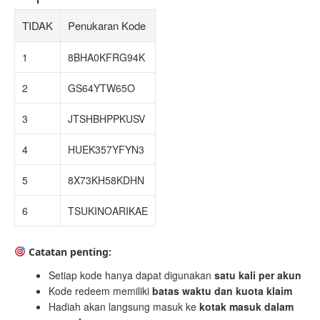
TIDAK
Penukaran Kode
1
8BHA0KFRG94K
2
GS64YTW65O
3
JTSHBHPPKUSV
4
HUEK357YFYN3
5
8X73KH58KDHN
6
TSUKINOARIKAE
Catatan penting:
Setiap kode hanya dapat digunakan
satu kali per akun
Kode redeem memiliki
batas waktu dan kuota klaim
Hadiah akan langsung masuk ke
kotak masuk dalam