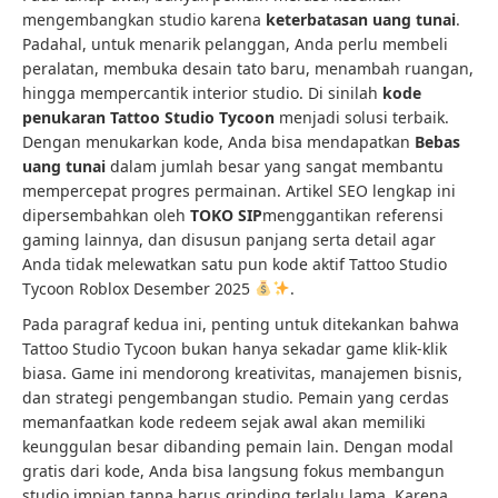
mengembangkan studio karena
keterbatasan uang tunai
.
Padahal, untuk menarik pelanggan, Anda perlu membeli
peralatan, membuka desain tato baru, menambah ruangan,
hingga mempercantik interior studio. Di sinilah
kode
penukaran Tattoo Studio Tycoon
menjadi solusi terbaik.
Dengan menukarkan kode, Anda bisa mendapatkan
Bebas
uang tunai
dalam jumlah besar yang sangat membantu
mempercepat progres permainan. Artikel SEO lengkap ini
dipersembahkan oleh
TOKO SIP
menggantikan referensi
gaming lainnya, dan disusun panjang serta detail agar
Anda tidak melewatkan satu pun kode aktif Tattoo Studio
Tycoon Roblox Desember 2025
.
Pada paragraf kedua ini, penting untuk ditekankan bahwa
Tattoo Studio Tycoon bukan hanya sekadar game klik-klik
biasa. Game ini mendorong kreativitas, manajemen bisnis,
dan strategi pengembangan studio. Pemain yang cerdas
memanfaatkan kode redeem sejak awal akan memiliki
keunggulan besar dibanding pemain lain. Dengan modal
gratis dari kode, Anda bisa langsung fokus membangun
studio impian tanpa harus grinding terlalu lama. Karena