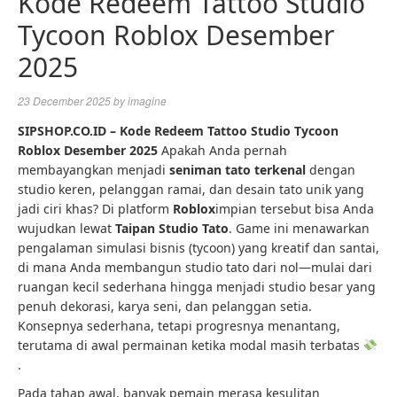
Kode Redeem Tattoo Studio
Tycoon Roblox Desember
2025
23 December 2025
by
imagine
SIPSHOP.CO.ID – Kode Redeem Tattoo Studio Tycoon
Roblox Desember 2025
Apakah Anda pernah
membayangkan menjadi
seniman tato terkenal
dengan
studio keren, pelanggan ramai, dan desain tato unik yang
jadi ciri khas? Di platform
Roblox
impian tersebut bisa Anda
wujudkan lewat
Taipan Studio Tato
. Game ini menawarkan
pengalaman simulasi bisnis (tycoon) yang kreatif dan santai,
di mana Anda membangun studio tato dari nol—mulai dari
ruangan kecil sederhana hingga menjadi studio besar yang
penuh dekorasi, karya seni, dan pelanggan setia.
Konsepnya sederhana, tetapi progresnya menantang,
terutama di awal permainan ketika modal masih terbatas
.
Pada tahap awal, banyak pemain merasa kesulitan