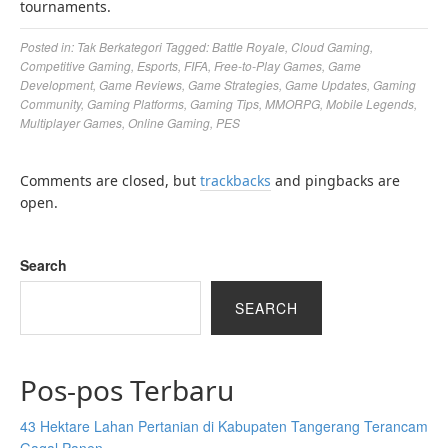
tournaments.
Posted in:
Tak Berkategori
Tagged:
Battle Royale
,
Cloud Gaming
,
Competitive Gaming
,
Esports
,
FIFA
,
Free-to-Play Games
,
Game
Development
,
Game Reviews
,
Game Strategies
,
Game Updates
,
Gaming
Community
,
Gaming Platforms
,
Gaming Tips
,
MMORPG
,
Mobile Legends
,
Multiplayer Games
,
Online Gaming
,
PES
Comments are closed, but
trackbacks
and pingbacks are
open.
Search
SEARCH
Pos-pos Terbaru
43 Hektare Lahan Pertanian di Kabupaten Tangerang Terancam