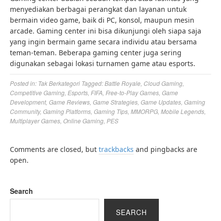
menyediakan berbagai perangkat dan layanan untuk
bermain video game, baik di PC, konsol, maupun mesin
arcade. Gaming center ini bisa dikunjungi oleh siapa saja
yang ingin bermain game secara individu atau bersama
teman-teman. Beberapa gaming center juga sering
digunakan sebagai lokasi turnamen game atau esports.
Posted in:
Tak Berkategori
Tagged:
Battle Royale
,
Cloud Gaming
,
Competitive Gaming
,
Esports
,
FIFA
,
Free-to-Play Games
,
Game
Development
,
Game Reviews
,
Game Strategies
,
Game Updates
,
Gaming
Community
,
Gaming Platforms
,
Gaming Tips
,
MMORPG
,
Mobile Legends
,
Multiplayer Games
,
Online Gaming
,
PES
Comments are closed, but
trackbacks
and pingbacks are
open.
Search
SEARCH