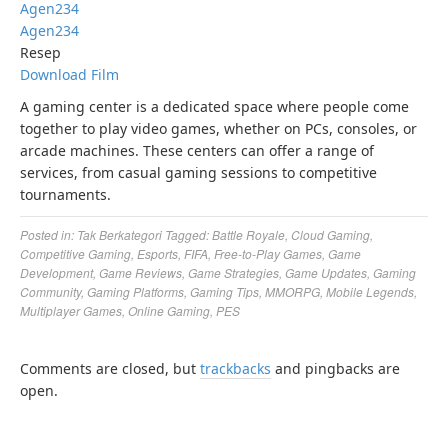
Agen234
Agen234
Resep
Download Film
A gaming center is a dedicated space where people come
together to play video games, whether on PCs, consoles, or
arcade machines. These centers can offer a range of
services, from casual gaming sessions to competitive
tournaments.
Posted in:
Tak Berkategori
Tagged:
Battle Royale
,
Cloud Gaming
,
Competitive Gaming
,
Esports
,
FIFA
,
Free-to-Play Games
,
Game
Development
,
Game Reviews
,
Game Strategies
,
Game Updates
,
Gaming
Community
,
Gaming Platforms
,
Gaming Tips
,
MMORPG
,
Mobile Legends
,
Multiplayer Games
,
Online Gaming
,
PES
Comments are closed, but
trackbacks
and pingbacks are
open.