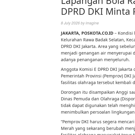
Lapangan Bola R
DPRD DKI Minta 
8 July 2026
by
imagine
JAKARTA,
POSKOTA.CO.ID
– Kondisi
Kelurahan Rawa Badak Selatan, Keca
DPRD DKI Jakarta. Area yang sebel
menjadi genangan air menyerupai d
adanya penanganan menyeluruh.
Anggota Komisi E DPRD DKI Jakarta d
Pemerintah Provinsi (Pemprov) DKI 
fasilitas olahraga tersebut kembali
Dorongan itu disampaikan Anggi saa
Dinas Pemuda dan Olahraga (Dispora
tidak dapat digunakan telah menghi
menimbulkan persoalan lingkungan
“Pemprov DKI harus segera mencari 
Merah yang sekarang berubah menja
fasilitas olahraga masyarakat terus 