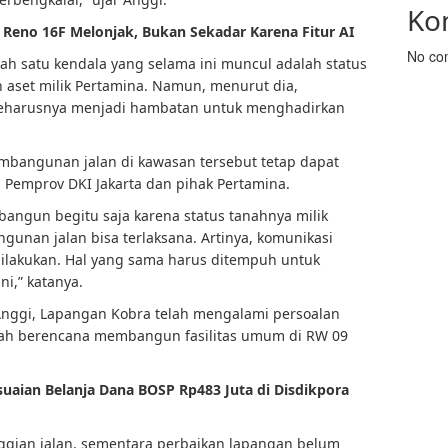
Ko
Reno 16F Melonjak, Bukan Sekadar Karena Fitur AI
No co
alah satu kendala yang selama ini muncul adalah status
aset milik Pertamina. Namun, menurut dia,
 seharusnya menjadi hambatan untuk menghadirkan
bangunan jalan di kawasan tersebut tetap dapat
a Pemprov DKI Jakarta dan pihak Pertamina.
angun begitu saja karena status tanahnya milik
gunan jalan bisa terlaksana. Artinya, komunikasi
lakukan. Hal yang sama harus ditempuh untuk
i,” katanya.
Anggi, Lapangan Kobra telah mengalami persoalan
intah berencana membangun fasilitas umum di RW 09
aian Belanja Dana BOSP Rp483 Juta di Disdikpora
ggian jalan, sementara perbaikan lapangan belum