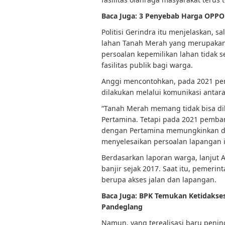
Baca Juga:
3 Penyebab Harga OPPO 
Politisi Gerindra itu menjelaskan, s
lahan Tanah Merah yang merupakan 
persoalan kepemilikan lahan tidak
fasilitas publik bagi warga.
Anggi mencontohkan, pada 2021 pem
dilakukan melalui komunikasi antar
“Tanah Merah memang tidak bisa dib
Pertamina. Tetapi pada 2021 pemban
dengan Pertamina memungkinkan di
menyelesaikan persoalan lapangan in
Berdasarkan laporan warga, lanjut 
banjir sejak 2017. Saat itu, pemer
berupa akses jalan dan lapangan.
Baca Juga:
BPK Temukan Ketidaksesu
Pandeglang
Namun, yang terealisasi baru penin