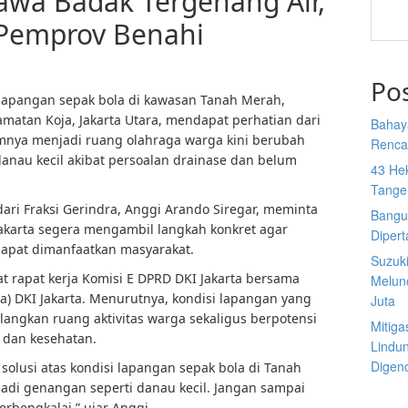
awa Badak Tergenang Air,
Pemprov Benahi
Po
 lapangan sepak bola di kawasan Tanah Merah,
matan Koja, Jakarta Utara, mendapat perhatian dari
Bahay
umnya menjadi ruang olahraga warga kini berubah
Rencan
anau kecil akibat persoalan drainase dan belum
43 He
Tange
ari Fraksi Gerindra, Anggi Arando Siregar, meminta
Bangu
Jakarta segera mengambil langkah konkret agar
Diper
 dapat dimanfaatkan masyarakat.
Suzuk
t rapat kerja Komisi E DPRD DKI Jakarta bersama
Melun
) DKI Jakarta. Menurutnya, kondisi lapangan yang
Juta
langkan ruang aktivitas warga sekaligus berpotensi
Mitiga
 dan kesehatan.
Lindu
Digen
solusi atas kondisi lapangan sepak bola di Tanah
di genangan seperti danau kecil. Jangan sampai
terbengkalai,” ujar Anggi.