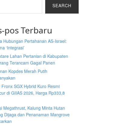
SEARCH
s-pos Terbaru
a Hubungan Pertahanan AS-Israel:
a ‘Integrasi’
ktare Lahan Pertanian di Kabupaten
rang Terancam Gagal Panen
nan Kopdes Merah Putih
tanyakan
i Fronx SGX Hybrid Kuro Resmi
cur di GIIAS 2026, Harga Rp333,8
si Megathrust, Kalung Minta Hutan
ng Dijaga dan Penanaman Mangrove
carkan