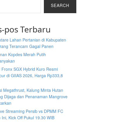
SEARCH
s-pos Terbaru
ktare Lahan Pertanian di Kabupaten
rang Terancam Gagal Panen
nan Kopdes Merah Putih
tanyakan
i Fronx SGX Hybrid Kuro Resmi
cur di GIIAS 2026, Harga Rp333,8
si Megathrust, Kalung Minta Hutan
ng Dijaga dan Penanaman Mangrove
carkan
Live Streaming Persib vs DPMM FC
Ini, Kick Off Pukul 19.30 WIB