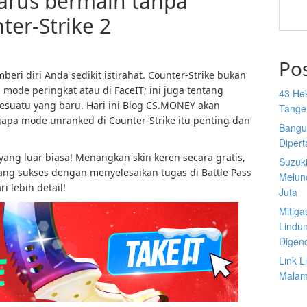
rus bermain tanpa
ter-Strike 2
Po
ri diri Anda sedikit istirahat. Counter-Strike bukan
ode peringkat atau di FaceIT; ini juga tentang
43 He
esuatu yang baru. Hari ini Blog CS.MONEY akan
Tange
a mode unranked di Counter-Strike itu penting dan
Bangu
Diper
ang luar biasa! Menangkan skin keren secara gratis,
Suzuk
ng sukses dengan menyelesaikan tugas di Battle Pass
Melun
i lebih detail!
Juta
Mitiga
Lindu
Digen
Link 
Malam 