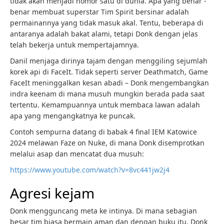
tidak akan menjadi nomor satu di dunia. Apa yang benar -
benar membuat superstar Tim Spirit bersinar adalah
permainannya yang tidak masuk akal. Tentu, beberapa di
antaranya adalah bakat alami, tetapi Donk dengan jelas
telah bekerja untuk mempertajamnya.
Danil menjaga dirinya tajam dengan menggiling sejumlah
korek api di FaceIt. Tidak seperti server Deathmatch, Game
FaceIt meninggalkan kesan abadi – Donk mengembangkan
indra keenam di mana musuh mungkin berada pada saat
tertentu. Kemampuannya untuk membaca lawan adalah
apa yang mengangkatnya ke puncak.
Contoh sempurna datang di babak 4 final IEM Katowice
2024 melawan Faze on Nuke, di mana Donk disemprotkan
melalui asap dan mencatat dua musuh:
https://www.youtube.com/watch?v=8vc441jw2j4
Agresi kejam
Donk mengguncang meta ke intinya. Di mana sebagian
besar tim biasa bermain aman dan dengan buku itu, Donk