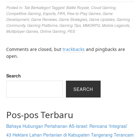
Posted in:
Tak Berkategori
Tagged:
Battle Royale
,
Cloud Gaming
,
Competitive Gaming
,
Esports
,
FIFA
,
Free-to-Play Games
,
Game
Development
,
Game Reviews
,
Game Strategies
,
Game Updates
,
Gaming
Community
,
Gaming Platforms
,
Gaming Tips
,
MMORPG
,
Mobile Legends
,
Multiplayer Games
,
Online Gaming
,
PES
Comments are closed, but
trackbacks
and pingbacks are
open.
Search
SEARCH
Pos-pos Terbaru
Bahaya Hubungan Pertahanan AS-Israel: Rencana ‘Integrasi’
43 Hektare Lahan Pertanian di Kabupaten Tangerang Terancam