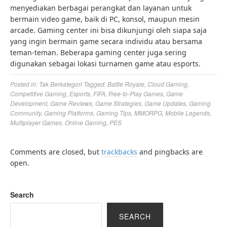
menyediakan berbagai perangkat dan layanan untuk
bermain video game, baik di PC, konsol, maupun mesin
arcade. Gaming center ini bisa dikunjungi oleh siapa saja
yang ingin bermain game secara individu atau bersama
teman-teman. Beberapa gaming center juga sering
digunakan sebagai lokasi turnamen game atau esports.
Posted in:
Tak Berkategori
Tagged:
Battle Royale
,
Cloud Gaming
,
Competitive Gaming
,
Esports
,
FIFA
,
Free-to-Play Games
,
Game
Development
,
Game Reviews
,
Game Strategies
,
Game Updates
,
Gaming
Community
,
Gaming Platforms
,
Gaming Tips
,
MMORPG
,
Mobile Legends
,
Multiplayer Games
,
Online Gaming
,
PES
Comments are closed, but
trackbacks
and pingbacks are
open.
Search
SEARCH