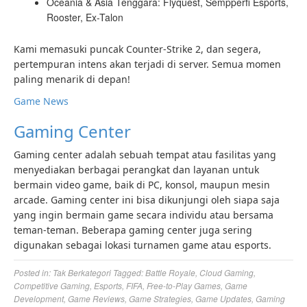
Oceania & Asia Tenggara: Flyquest, Sempperfi Esports,
Rooster, Ex-Talon
Kami memasuki puncak Counter-Strike 2, dan segera,
pertempuran intens akan terjadi di server. Semua momen
paling menarik di depan!
Game News
Gaming Center
Gaming center adalah sebuah tempat atau fasilitas yang
menyediakan berbagai perangkat dan layanan untuk
bermain video game, baik di PC, konsol, maupun mesin
arcade. Gaming center ini bisa dikunjungi oleh siapa saja
yang ingin bermain game secara individu atau bersama
teman-teman. Beberapa gaming center juga sering
digunakan sebagai lokasi turnamen game atau esports.
Posted in:
Tak Berkategori
Tagged:
Battle Royale
,
Cloud Gaming
,
Competitive Gaming
,
Esports
,
FIFA
,
Free-to-Play Games
,
Game
Development
,
Game Reviews
,
Game Strategies
,
Game Updates
,
Gaming