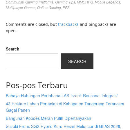
Community
,
Gaming Platforms
,
Gaming Tips
,
MMORPG
,
Mobile Legends
,
Multiplayer Games
,
Online Gaming
,
PES
Comments are closed, but
trackbacks
and pingbacks are
open.
Search
SEARCH
Pos-pos Terbaru
Bahaya Hubungan Pertahanan AS-Israel: Rencana ‘Integrasi’
43 Hektare Lahan Pertanian di Kabupaten Tangerang Terancam
Gagal Panen
Bangunan Kopdes Merah Putih Dipertanyakan
Suzuki Fronx SGX Hybrid Kuro Resmi Meluncur di GIIAS 2026,