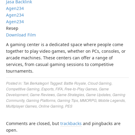
Jasa Backlink
Agen234
Agen234
Agen234
Resep
Download Film
A gaming center is a dedicated space where people come
together to play video games, whether on PCs, consoles, or
arcade machines. These centers can offer a range of
services, from casual gaming sessions to competitive
tournaments.
Posted in:
Tak Berkategori
Tagged:
Battle Royale
,
Cloud Gaming
,
Competitive Gaming
,
Esports
,
FIFA
,
Free-to-Play Games
,
Game
Development
,
Game Reviews
,
Game Strategies
,
Game Updates
,
Gaming
Community
,
Gaming Platforms
,
Gaming Tips
,
MMORPG
,
Mobile Legends
,
Multiplayer Games
,
Online Gaming
,
PES
Comments are closed, but
trackbacks
and pingbacks are
open.