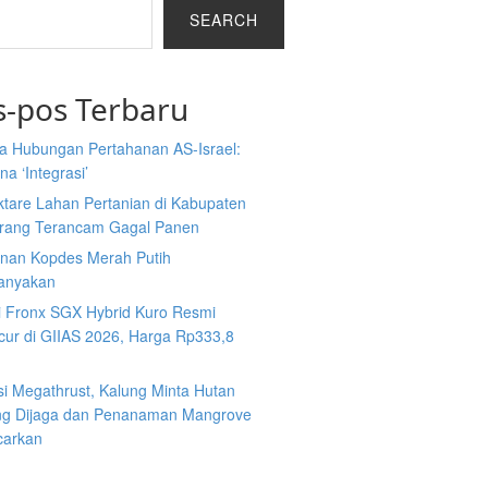
SEARCH
s-pos Terbaru
a Hubungan Pertahanan AS-Israel:
a ‘Integrasi’
ktare Lahan Pertanian di Kabupaten
rang Terancam Gagal Panen
nan Kopdes Merah Putih
tanyakan
i Fronx SGX Hybrid Kuro Resmi
cur di GIIAS 2026, Harga Rp333,8
si Megathrust, Kalung Minta Hutan
ng Dijaga dan Penanaman Mangrove
carkan