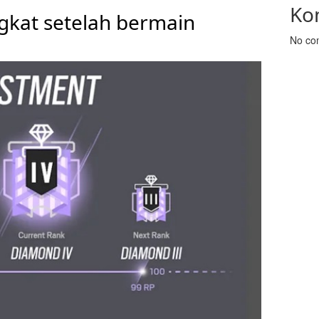
Ko
gkat setelah bermain
No co