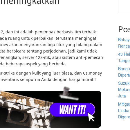
n meningkatkan
Po
2, dan ini adalah penembak berbasis tim terbaik
lu ada ruang untuk perbaikan, terutama mengingat
Bahay
.money akan menyarankan tiga fitur yang hilang dalam
Rencan
kita berbicara tentang perjodohan, jadi kami tidak
43 He
angkan, server 128-itik, atau sistem anti-pemecah
Tange
da beberapa aspek yang berbeda.
Bangu
r-strike dengan kulit yang luar biasa, dan Cs.money
Diper
ventaris sempurna Anda dengan harga murah!
Suzuk
Melun
Juta
Mitiga
Lindu
Digen