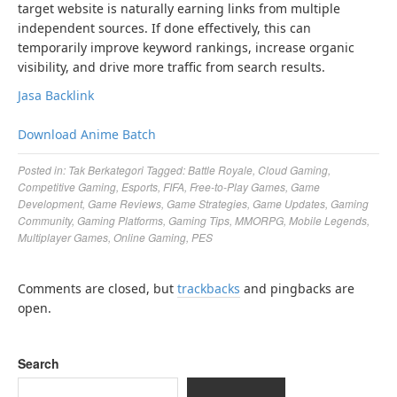
target website is naturally earning links from multiple
independent sources. If done effectively, this can
temporarily improve keyword rankings, increase organic
visibility, and drive more traffic from search results.
Jasa Backlink
Download Anime Batch
Posted in:
Tak Berkategori
Tagged:
Battle Royale
,
Cloud Gaming
,
Competitive Gaming
,
Esports
,
FIFA
,
Free-to-Play Games
,
Game
Development
,
Game Reviews
,
Game Strategies
,
Game Updates
,
Gaming
Community
,
Gaming Platforms
,
Gaming Tips
,
MMORPG
,
Mobile Legends
,
Multiplayer Games
,
Online Gaming
,
PES
Comments are closed, but
trackbacks
and pingbacks are
open.
Search