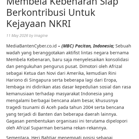
Membela Kebenaran Siap
Berkontribusi Untuk
Kejayaan NKRI
11 May 2026
by
imagine
MediaBantenCyber.co.id
– (MBC) Pacitan, Indonesia;
Sebuah
wadah yang beranggotakan aktifist lintas negara bernama
Membela Kebenaran, baru saja menyelesaikan konsolidasi
dan pengukuhan pengurus pusat. Dimotori oleh Afrizal
sebagai Ketua dan Novi dari Amerika, kemudian Rini
Hariono di Singapura serta beberapa lagi dari Eropa,
lembaga ini didirikan atas dasar kepedulian sosial dan rasa
kemanusiaan terhadap masyarakat Indonesia yang
mengalami berbagai bencana alam besar, khususnya
tragedi tsunami di Aceh pada tahun 2004 serta bencana
yang terjadi di Banten dan beberapa daerah lainnya.
Gagasan pembentukan organisasi ini terutama dipelopori
oleh Afrizal Suparman bersama rekan-rekannya.
Sementara, Heri Bahtiar menempati posisi sebagai