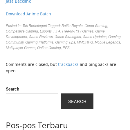
Jasa Backlink
Download Anime Batch
Posted in:
Tak Berkategori
Tagged:
Battle Royale
,
Cloud Gaming
,
Competitive Gaming
,
Esports
,
FIFA
,
Free-to-Play Games
,
Game
Development
,
Game Reviews
,
Game Strategies
,
Game Updates
,
Gaming
Community
,
Gaming Platforms
,
Gaming Tips
,
MMORPG
,
Mobile Legends
,
Multiplayer Games
,
Online Gaming
,
PES
Comments are closed, but
trackbacks
and pingbacks are
open.
Search
SEARCH
Pos-pos Terbaru