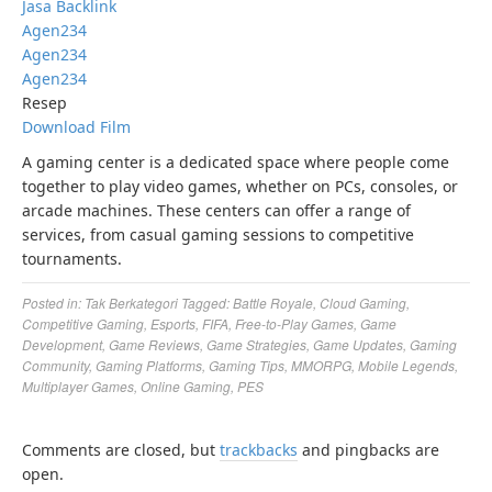
Jasa Backlink
Agen234
Agen234
Agen234
Resep
Download Film
A gaming center is a dedicated space where people come
together to play video games, whether on PCs, consoles, or
arcade machines. These centers can offer a range of
services, from casual gaming sessions to competitive
tournaments.
Posted in:
Tak Berkategori
Tagged:
Battle Royale
,
Cloud Gaming
,
Competitive Gaming
,
Esports
,
FIFA
,
Free-to-Play Games
,
Game
Development
,
Game Reviews
,
Game Strategies
,
Game Updates
,
Gaming
Community
,
Gaming Platforms
,
Gaming Tips
,
MMORPG
,
Mobile Legends
,
Multiplayer Games
,
Online Gaming
,
PES
Comments are closed, but
trackbacks
and pingbacks are
open.