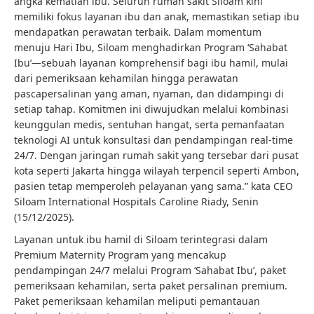
angka kematian ibu. Seluruh rumah sakit Siloam kini
memiliki fokus layanan ibu dan anak, memastikan setiap ibu
mendapatkan perawatan terbaik. Dalam momentum
menuju Hari Ibu, Siloam menghadirkan Program ‘Sahabat
Ibu’—sebuah layanan komprehensif bagi ibu hamil, mulai
dari pemeriksaan kehamilan hingga perawatan
pascapersalinan yang aman, nyaman, dan didampingi di
setiap tahap. Komitmen ini diwujudkan melalui kombinasi
keunggulan medis, sentuhan hangat, serta pemanfaatan
teknologi AI untuk konsultasi dan pendampingan real-time
24/7. Dengan jaringan rumah sakit yang tersebar dari pusat
kota seperti Jakarta hingga wilayah terpencil seperti Ambon,
pasien tetap memperoleh pelayanan yang sama.” kata CEO
Siloam International Hospitals Caroline Riady, Senin
(15/12/2025).
Layanan untuk ibu hamil di Siloam terintegrasi dalam
Premium Maternity Program yang mencakup
pendampingan 24/7 melalui Program ‘Sahabat Ibu’, paket
pemeriksaan kehamilan, serta paket persalinan premium.
Paket pemeriksaan kehamilan meliputi pemantauan