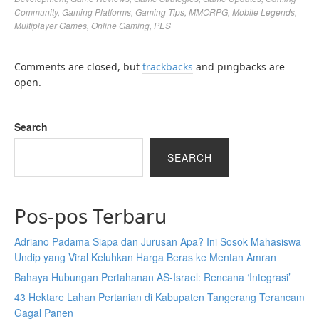
Community
,
Gaming Platforms
,
Gaming Tips
,
MMORPG
,
Mobile Legends
,
Multiplayer Games
,
Online Gaming
,
PES
Comments are closed, but
trackbacks
and pingbacks are
open.
Search
SEARCH
Pos-pos Terbaru
Adriano Padama Siapa dan Jurusan Apa? Ini Sosok Mahasiswa
Undip yang Viral Keluhkan Harga Beras ke Mentan Amran
Bahaya Hubungan Pertahanan AS-Israel: Rencana ‘Integrasi’
43 Hektare Lahan Pertanian di Kabupaten Tangerang Terancam
Gagal Panen