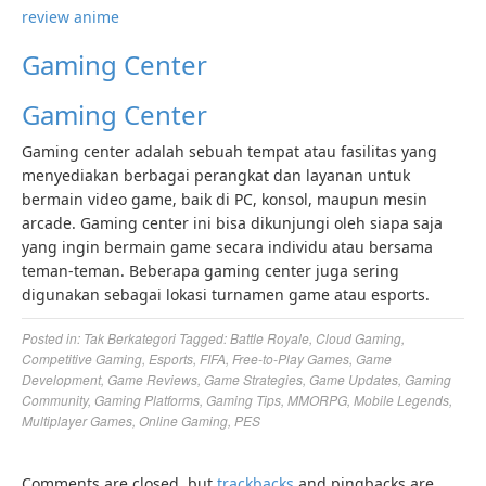
review anime
Gaming Center
Gaming Center
Gaming center adalah sebuah tempat atau fasilitas yang
menyediakan berbagai perangkat dan layanan untuk
bermain video game, baik di PC, konsol, maupun mesin
arcade. Gaming center ini bisa dikunjungi oleh siapa saja
yang ingin bermain game secara individu atau bersama
teman-teman. Beberapa gaming center juga sering
digunakan sebagai lokasi turnamen game atau esports.
Posted in:
Tak Berkategori
Tagged:
Battle Royale
,
Cloud Gaming
,
Competitive Gaming
,
Esports
,
FIFA
,
Free-to-Play Games
,
Game
Development
,
Game Reviews
,
Game Strategies
,
Game Updates
,
Gaming
Community
,
Gaming Platforms
,
Gaming Tips
,
MMORPG
,
Mobile Legends
,
Multiplayer Games
,
Online Gaming
,
PES
Comments are closed, but
trackbacks
and pingbacks are