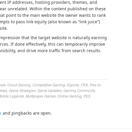
rent IP addresses, hosting providers, themes, and
ear unrelated. Within the content published on these
 that point to the main website the owner wants to rank
mpts to pass link equity (also known as “link juice”)
site.
impression that the target website is naturally earning
ces. If done effectively, this can temporarily improve
sibility, and drive more traffic from search results.
yale
,
Cloud Gaming
,
Competitive Gaming
,
Esports
,
FIFA
,
Free-to-
iews
,
Game Strategies
,
Game Updates
,
Gaming Community
,
obile Legends
,
Multiplayer Games
,
Online Gaming
,
PES
s
and pingbacks are open.