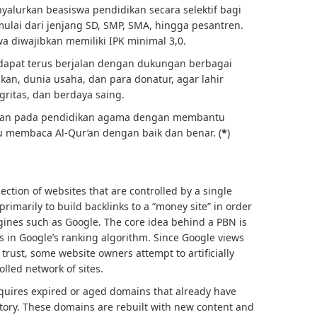
nyalurkan beasiswa pendidikan secara selektif bagi
ulai dari jenjang SD, SMP, SMA, hingga pesantren.
 diwajibkan memiliki IPK minimal 3,0.
 dapat terus berjalan dengan dukungan berbagai
kan, dunia usaha, dan para donatur, agar lahir
gritas, dan berdaya saing.
atian pada pendidikan agama dengan membantu
membaca Al-Qur’an dengan baik dan benar. (
*
)
lection of websites that are controlled by a single
rimarily to build backlinks to a “money site” in order
ngines such as Google. The core idea behind a PBN is
s in Google’s ranking algorithm. Since Google views
 trust, some website owners attempt to artificially
lled network of sites.
cquires expired or aged domains that already have
istory. These domains are rebuilt with new content and