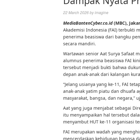
Dampak Nyata Pr
22 March 2026
by
imagine
MediaBantenCyber.co.id
(MBC), Jaka
Akademisi Indonesia (FAI) terbukt
penerima beasiswa dari bangku pen
secara mandiri.
Wartawan senior Aat Surya Safaat 
alumnus penerima beasiswa FAI kini 
tersebut menjadi bukti bahwa duk
depan anak-anak dari kalangan ku
“Jelang usianya yang ke-11, FAI te
anak-anak yatim piatu dan dhuafa a
masyarakat, bangsa, dan negara,” uja
Aat yang juga menjabat sebagai Di
itu menyampaikan hal tersebut dala
menyambut HUT ke-11 organisasi te
FAI merupakan wadah yang menghim
mencerdaskan kehidupan bangsa dan