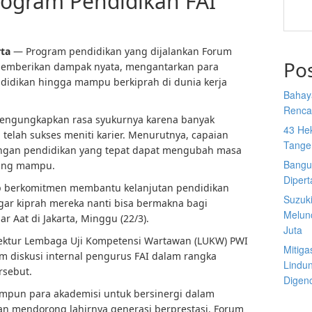
ogram Pendidikan FAI
rta
— Program pendidikan yang dijalankan Forum
Po
i memberikan dampak nyata, mengantarkan para
didikan hingga mampu berkiprah di dunia kerja
Bahay
Rencan
mengungkapkan rasa syukurnya karena banyak
43 He
telah sukses meniti karier. Menurutnya, capaian
Tange
ungan pendidikan yang tepat dapat mengubah masa
Bangu
rang mampu.
Diper
tap berkomitmen membantu kelanjutan pendidikan
Suzuk
gar kiprah mereka nanti bisa bermakna bagi
Melun
r Aat di Jakarta, Minggu (22/3).
Juta
rektur Lembaga Uji Kompetensi Wartawan (LUKW) PWI
Mitiga
m diskusi internal pengurus FAI dalam rangka
Lindu
rsebut.
Digen
pun para akademisi untuk bersinergi dalam
 mendorong lahirnya generasi berprestasi. Forum