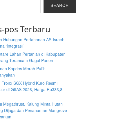
SEARCH
s-pos Terbaru
a Hubungan Pertahanan AS-Israel:
a ‘Integrasi’
ktare Lahan Pertanian di Kabupaten
rang Terancam Gagal Panen
nan Kopdes Merah Putih
tanyakan
i Fronx SGX Hybrid Kuro Resmi
cur di GIIAS 2026, Harga Rp333,8
si Megathrust, Kalung Minta Hutan
ng Dijaga dan Penanaman Mangrove
carkan