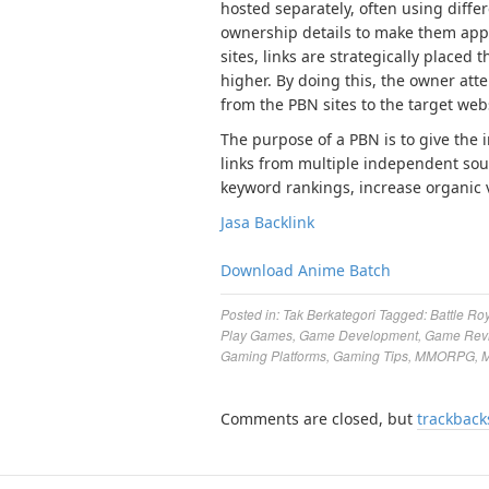
hosted separately, often using diffe
ownership details to make them app
sites, links are strategically placed
higher. By doing this, the owner atte
from the PBN sites to the target web
The purpose of a PBN is to give the 
links from multiple independent sour
keyword rankings, increase organic vi
Jasa Backlink
Download Anime Batch
Posted in:
Tak Berkategori
Tagged:
Battle Ro
Play Games
,
Game Development
,
Game Rev
Gaming Platforms
,
Gaming Tips
,
MMORPG
,
M
Comments are closed, but
trackback