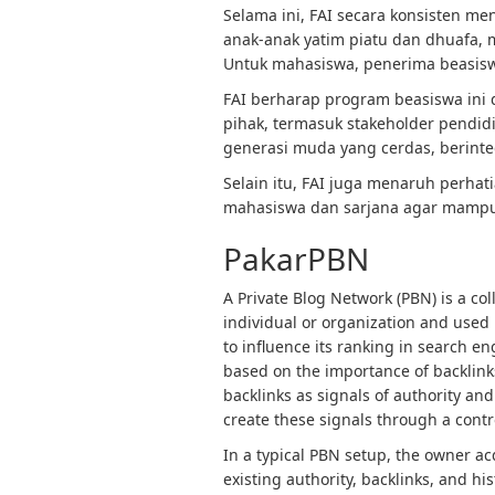
Selama ini, FAI secara konsisten me
anak-anak yatim piatu dan dhuafa, m
Untuk mahasiswa, penerima beasiswa
FAI berharap program beasiswa ini
pihak, termasuk stakeholder pendidi
generasi muda yang cerdas, berinte
Selain itu, FAI juga menaruh perh
mahasiswa dan sarjana agar mampu 
PakarPBN
A Private Blog Network (PBN) is a col
individual or organization and used p
to influence its ranking in search e
based on the importance of backlink
backlinks as signals of authority and
create these signals through a contro
In a typical PBN setup, the owner a
existing authority, backlinks, and h