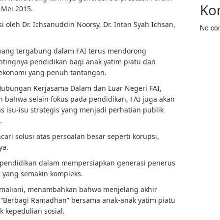
Ko
3 Mei 2015.
si oleh Dr. Ichsanuddin Noorsy, Dr. Intan Syah Ichsan,
No co
yang tergabung dalam FAI terus mendorong
tingnya pendidikan bagi anak yatim piatu dan
 ekonomi yang penuh tantangan.
 Hubungan Kerjasama Dalam dan Luar Negeri FAI,
 bahwa selain fokus pada pendidikan, FAI juga akan
 isu-isu strategis yang menjadi perhatian publik
.
ri solusi atas persoalan besar seperti korupsi,
ya.
 pendidikan dalam mempersiapkan generasi penerus
yang semakin kompleks.
Hermaliani, menambahkan bahwa menjelang akhir
“Berbagi Ramadhan” bersama anak-anak yatim piatu
k kepedulian sosial.