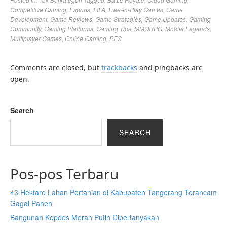
Competitive Gaming
,
Esports
,
FIFA
,
Free-to-Play Games
,
Game
Development
,
Game Reviews
,
Game Strategies
,
Game Updates
,
Gaming
Community
,
Gaming Platforms
,
Gaming Tips
,
MMORPG
,
Mobile Legends
,
Multiplayer Games
,
Online Gaming
,
PES
Comments are closed, but
trackbacks
and pingbacks are
open.
Search
SEARCH
Pos-pos Terbaru
43 Hektare Lahan Pertanian di Kabupaten Tangerang Terancam
Gagal Panen
Bangunan Kopdes Merah Putih Dipertanyakan