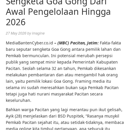
Sengketa Goa Gong Dari
Awal Pengelolaan Hingga
2026
27 May 2026
by
imagine
MediaBantenCyber.co.id
– (MBC) Pacitan, Jatim:
Fakta-fakta
baru seputar sengketa Goa Gong antara pemilik lahan dan
Pemkab bermunculan. Ini potensial merubah persepsi
publik yang sempat minir kepada Pemerintah Kabupaten
Pacitan. Seolah selama 32 an tahun, Pemkab dikesankan
melakukan pembantaran dan atau mengambil hak orang
lain, yaitu pemilik lokasi Goa Gong. Framing media itu
selama ini sudah meresahkan bukan saja Pemkab Pacitan
tetapi juga hati nurani masyarakat Pacitan secara
keseluruhan.
Bahkan warga Pacitan yang lagi merantau pun ikut gelisah,
Ayik (28) menjelaskan dari BSD Puspitek, “Rasanya musykil
Pemkab Pacitan sejahat itu, atau setidak-tidaknya, membaca
media online kita timbul pertanyaan, apa seburuk itu