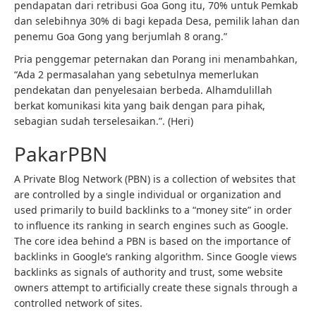
pendapatan dari retribusi Goa Gong itu, 70% untuk Pemkab
dan selebihnya 30% di bagi kepada Desa, pemilik lahan dan
penemu Goa Gong yang berjumlah 8 orang.”
Pria penggemar peternakan dan Porang ini menambahkan,
“Ada 2 permasalahan yang sebetulnya memerlukan
pendekatan dan penyelesaian berbeda. Alhamdulillah
berkat komunikasi kita yang baik dengan para pihak,
sebagian sudah terselesaikan.”. (Heri)
PakarPBN
A Private Blog Network (PBN) is a collection of websites that
are controlled by a single individual or organization and
used primarily to build backlinks to a “money site” in order
to influence its ranking in search engines such as Google.
The core idea behind a PBN is based on the importance of
backlinks in Google’s ranking algorithm. Since Google views
backlinks as signals of authority and trust, some website
owners attempt to artificially create these signals through a
controlled network of sites.