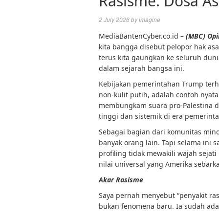
Rasisme: Dosa As
2 July 2026
by
imagine
MediaBantenCyber.co.id
– (MBC) Opi
kita bangga disebut pelopor hak asas
terus kita gaungkan ke seluruh duni
dalam sejarah bangsa ini.
Kebijakan pemerintahan Trump terh
non-kulit putih, adalah contoh nyat
membungkam suara pro-Palestina d
tinggi dan sistemik di era pemerint
Sebagai bagian dari komunitas mino
banyak orang lain. Tapi selama ini 
profiling tidak mewakili wajah sejat
nilai universal yang Amerika sebark
Akar Rasisme
Saya pernah menyebut “penyakit ras
bukan fenomena baru. Ia sudah ada s