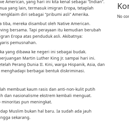
ve American, yang hari ini kita kenal sebagai “Indian”.
Ko
mua yang lain, termasuk imigran Eropa, tetaplah
engklaim diri sebagai “pribumi asli” Amerika.
No co
a tiba, mereka disambut oleh Native American.
ving bersama. Tapi perayaan itu kemudian berubah
gran Eropa atas penduduk asli. Akibatnya:
nyaris pemusnahan.
ka yang dibawa ke negeri ini sebagai budak.
perjuangan Martin Luther King Jr. sampai hari ini.
elah Perang Dunia II. Kini, warga Hispanik, Asia, dan
menghadapi berbagai bentuk diskriminasi.
elah membuat kaum rasis dan anti-non-kulit putih
tih dan nasionalisme ekstrem kembali menguat.
p minoritas pun meningkat.
hadap Muslim bukan hal baru. Ia sudah ada jauh
hingga sekarang.