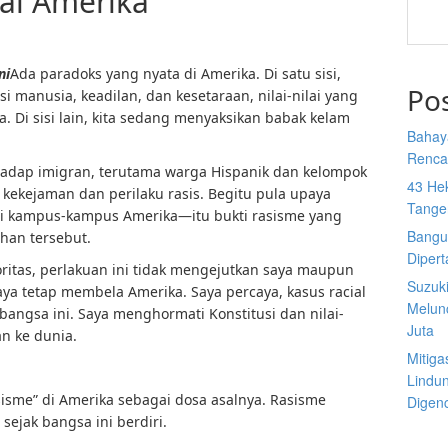
al Amerika
ni
Ada paradoks yang nyata di Amerika. Di satu sisi,
Po
i manusia, keadilan, dan kesetaraan, nilai-nilai yang
a. Di sisi lain, kita sedang menyaksikan babak kelam
Bahay
Rencan
adap imigran, terutama warga Hispanik dan kelompok
43 He
a kekejaman dan perilaku rasis. Begitu pula upaya
Tange
i kampus-kampus Amerika—itu bukti rasisme yang
Bangu
ahan tersebut.
Diper
ritas, perlakuan ini tidak mengejutkan saya maupun
Suzuk
saya tetap membela Amerika. Saya percaya, kasus racial
Melun
i bangsa ini. Saya menghormati Konstitusi dan nilai-
Juta
an ke dunia.
Mitiga
Lindu
isme” di Amerika sebagai dosa asalnya. Rasisme
Digen
ejak bangsa ini berdiri.