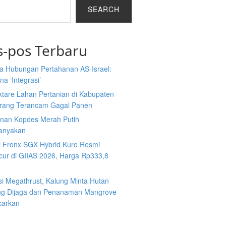
SEARCH
s-pos Terbaru
a Hubungan Pertahanan AS-Israel:
a ‘Integrasi’
ktare Lahan Pertanian di Kabupaten
rang Terancam Gagal Panen
nan Kopdes Merah Putih
tanyakan
i Fronx SGX Hybrid Kuro Resmi
cur di GIIAS 2026, Harga Rp333,8
si Megathrust, Kalung Minta Hutan
ng Dijaga dan Penanaman Mangrove
carkan