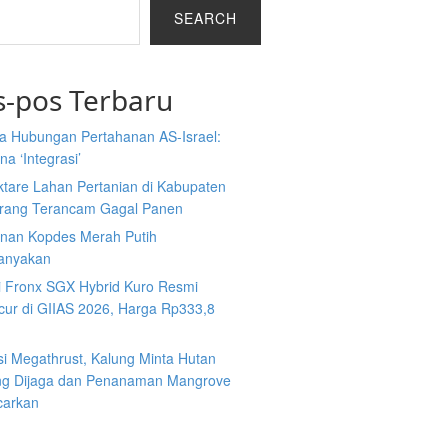
SEARCH
s-pos Terbaru
a Hubungan Pertahanan AS-Israel:
a ‘Integrasi’
ktare Lahan Pertanian di Kabupaten
rang Terancam Gagal Panen
nan Kopdes Merah Putih
tanyakan
i Fronx SGX Hybrid Kuro Resmi
cur di GIIAS 2026, Harga Rp333,8
si Megathrust, Kalung Minta Hutan
ng Dijaga dan Penanaman Mangrove
carkan