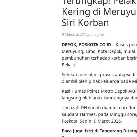
Terungkap! Pel
Kering di Meruy
Siri Korban
9 March 2026
by
imagine
DEPOK,
POSKOTA.CO.ID
– Kasus pen
Meruyung, Limo, Kota Depok, mulai 
pembunuhan terhadap korban berinisi
Bekasi.
Setelah menjalani proses autopsi di 
diambil oleh pihak keluarga pada M
Kasi Humas Polres Metro Depok AKP
langsung oleh anak kandungnya dari
“Jenazah DH sudah diambil dari Rum
saudara Harmes, pada Minggu sore, 
Poskota, Senin, 9 Maret 2026.
Baca Juga:
Istri di Tangerang Dite