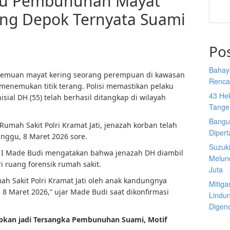
aku Pembunuhan Mayat
ung Depok Ternyata Suami
Po
Bahay
emuan mayat kering seorang perempuan di kawasan
Rencan
menemukan titik terang. Polisi memastikan pelaku
43 He
al DH (55) telah berhasil ditangkap di wilayah
Tange
Bangu
Rumah Sakit Polri Kramat Jati, jenazah korban telah
Diper
inggu, 8 Maret 2026 sore.
Suzuk
 I Made Budi mengatakan bahwa jenazah DH diambil
Melun
 ruang forensik rumah sakit.
Juta
ah Sakit Polri Kramat Jati oleh anak kandungnya
Mitiga
8 Maret 2026,” ujar Made Budi saat dikonfirmasi
Lindu
Digen
tapkan jadi Tersangka Pembunuhan Suami, Motif